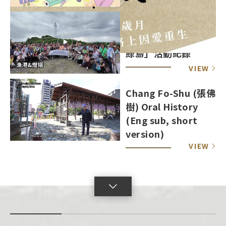
VIEW
「2026年政治受難者
暨家屬重返記憶之島-
綠島」活動紀錄
VIEW
Chang Fo-Shu (張佛
樹) Oral History
(Eng sub, short
version)
VIEW
點
擊
展