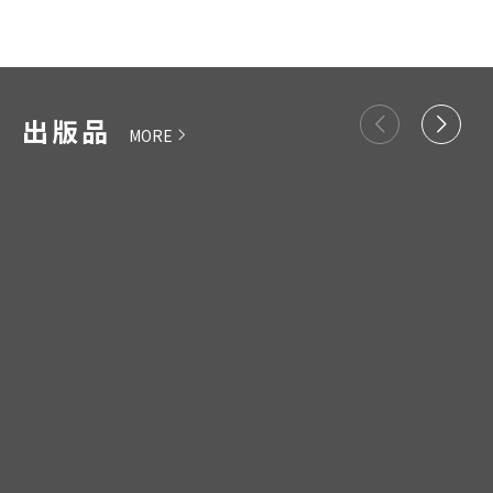
往
往
出版品
MORE
左
右
切
切
換
換
資
資
料
料
望
向
向
光-
天
國
光
家
回
人
首
權
人
博
權-
物
-
館
向
半