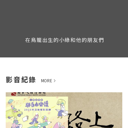
光
年
人
刊
權
第
文
十
章
三
在鳥籠出生的小綠和他的朋友們
合
期
集
(上
下
冊)
影音紀錄
MORE
2025人權故事車回顧
精華影片