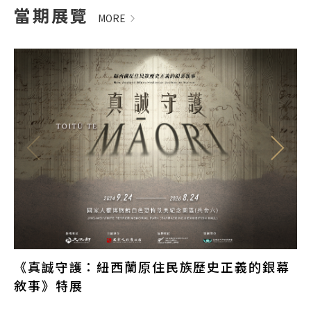
當期展覽
MORE
白
題
《真誠守護：紐西蘭原住民族歷史正義的銀幕
敘事》特展