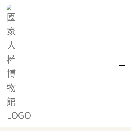
⏸
國
家
人
權
記
憶
庫