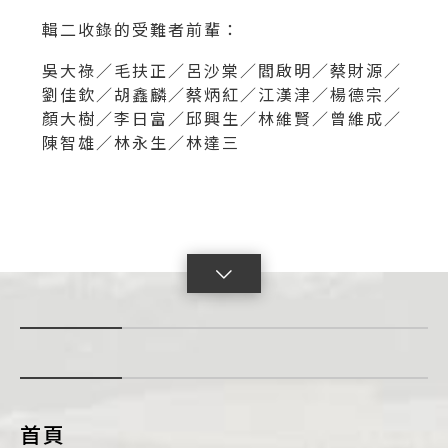
輯二收錄的受難者前輩：
吳大祿／毛扶正／呂沙棠／閻啟明／蔡財源／
劉佳欽／胡鑫麟／蔡炳紅／江漢津／楊德宗／
顏大樹／李日富／邱興生／林維賢／曾維成／
陳智雄／林永生／林達三
點
擊
展
開
con
首頁