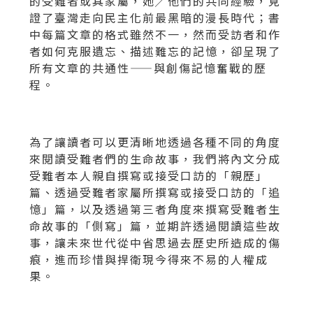
的受難者或其家屬，她╱他們的共同經驗，見
證了臺灣走向民主化前最黑暗的漫長時代；書
中每篇文章的格式雖然不一，然而受訪者和作
者如何克服遺忘、描述難忘的記憶，卻呈現了
所有文章的共通性——與創傷記憶奮戰的歷
程。
為了讓讀者可以更清晰地透過各種不同的角度
來閱讀受難者們的生命故事，我們將內文分成
受難者本人親自撰寫或接受口訪的「親歷」
篇、透過受難者家屬所撰寫或接受口訪的「追
憶」篇，以及透過第三者角度來撰寫受難者生
命故事的「側寫」篇，並期許透過閱讀這些故
事，讓未來世代從中省思過去歷史所造成的傷
痕，進而珍惜與捍衛現今得來不易的人權成
果。