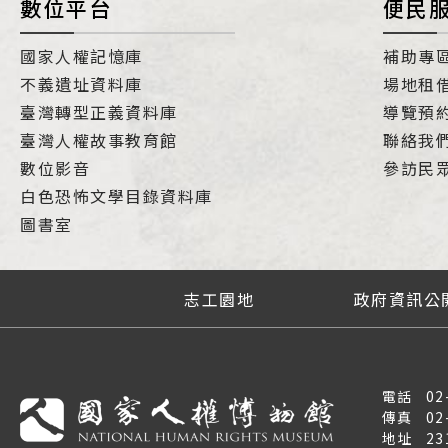
數位平台
便民
國家人權記憶庫
補助專
不義遺址資料庫
場地租
臺灣轉型正義資料庫
導覽預
臺灣人權故事教育館
聯絡我
數位影音
參訪民
白色恐怖文學目錄資料庫
圖書室
志工園地
政府資訊公
電話
02
傳真
02
地址
2