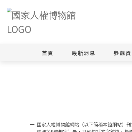
首頁
最新消息
參觀資
首頁
著作權聲明
新聞專區
白色恐怖
園區
綜合公告
白色恐怖
當月活動訊息
園區
其他
安康接待
國家人權博物館網站（以下簡稱本館網站）刊
權法第9條規定）外，其他包括文字敘述、攝