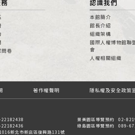
服務
認識我們
區
本館簡介
借
館長介紹
約
組織架構
們
國際人權博物館聯
會
眾問卷
人權相關組織
開
著作權聲明
隱私權及安全政策
-22182438
景美園區導覽預約
02-821
-22182436
綠島園區導覽預約
089-67
31016新北市新店區復興路131號