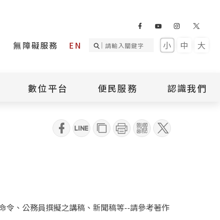
無障礙服務
EN
小
中
大
數位平台
便民服務
認識我們
詢
國家人權記憶庫
補助專區
本館簡介
qrcode
詢
不義遺址資料庫
場地租借
館長介紹
臺灣轉型正義資料
導覽預約
組織架構
庫
聯絡我們
國際人權博物館
臺灣人權故事教育
盟亞太分會
參訪民眾問卷
館
人權相關組織
資訊
數位影音
白色恐怖文學目錄
令、公務員撰擬之講稿、新聞稿等--請參考著作
資料庫