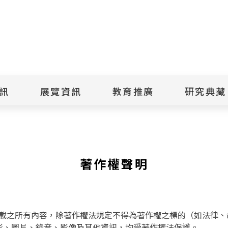
點
擊
送
出
訊
展覽資訊
教育推廣
研究典藏
搜
尋
景美紀念
當期展覽
當期活動
典藏文物查
歷年展覽
歷年活動
典藏檔案查
綠島紀念
線上展覽
臺灣國際人權電影
藏品授權
節
文物捐贈
著作權聲明
室
人權藝術生活節
出版品
綠島人權藝術季
出版品購買
人權學習專區
研究報告書
人權教育繪本成果
載之所有內容，除著作權法規定不得為著作權之標的（如法律、命
影、圖片、錄音、影像及其他資訊，均受著作權法保護。