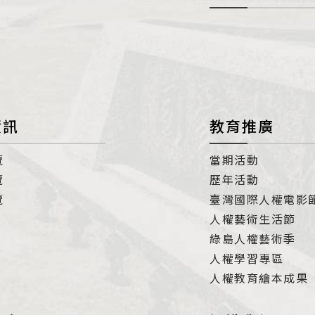
開
con
資訊
教育推廣
覽
當期活動
覽
歷年活動
覽
臺灣國際人權電影
人權藝術生活節
綠島人權藝術季
人權學習專區
人權教育繪本成果