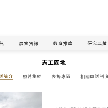
點
擊
送
出
訊
展覽資訊
教育推廣
研究典藏
搜
尋
景美紀念
當期展覽
當期活動
典藏文物查
志工園地
歷年展覽
歷年活動
典藏檔案查
綠島紀念
線上展覽
臺灣國際人權電影
藏品授權
節
文物捐贈
隊簡介
照片集錦
表揚專區
相關團隊制
室
人權藝術生活節
出版品
綠島人權藝術季
出版品購買
人權學習專區
研究報告書
人權教育繪本成果