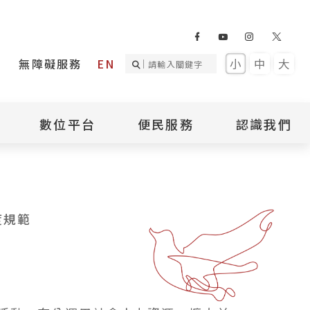
無障礙服務
EN
小
中
大
數位平台
便民服務
認識我們
詢
國家人權記憶庫
補助專區
本館簡介
詢
不義遺址資料庫
場地租借
館長介紹
臺灣轉型正義資料
導覽預約
組織架構
庫
聯絡我們
國際人權博物館
度規範
臺灣人權故事教育
盟亞太分會
參訪民眾問卷
館
人權相關組織
資訊
數位影音
白色恐怖文學目錄
資料庫