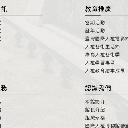
資訊
教育推廣
覽
當期活動
覽
歷年活動
覽
臺灣國際人權電影
人權藝術生活節
綠島人權藝術季
人權學習專區
人權教育繪本成果
服務
認識我們
區
本館簡介
借
館長介紹
約
組織架構
們
國際人權博物館聯