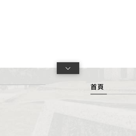
點
擊
首頁
展
開
con