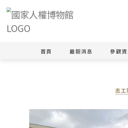
首頁
最新消息
參觀資
志工園地
志工隊簡介
新聞專區
白色恐怖
園區
綜合公告
白色恐怖
當月活動訊息
園區
其他
志工
安康接待