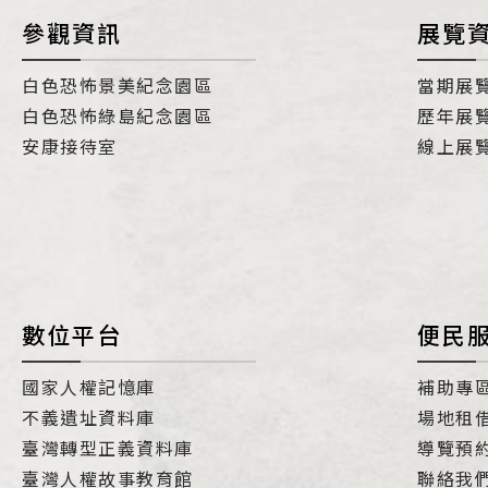
參觀資訊
展覽
白色恐怖景美紀念園區
當期展
白色恐怖綠島紀念園區
歷年展
安康接待室
線上展
數位平台
便民
國家人權記憶庫
補助專
不義遺址資料庫
場地租
臺灣轉型正義資料庫
導覽預
臺灣人權故事教育館
聯絡我