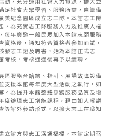
活動，充分運用社會人力資源，擴大並
圖書室
滿足社會大眾學習、服務所需，自籌備
景美紀念園區成立志工隊。本館志工隊
年起，為充實志工隊服務人力及推廣人權
，每年廣邀一般民眾加入本館志願服務
查資格後，通知符合資格者參加面試，
核發志工證及聘書，始為本館正式志
館考核，考核通過後再予以續聘。
展區服務台諮詢、指引、展場故障設備
並支援本館每年度大型活動之執行，如
等。為提升本館整體參觀服務品質及增
年度辦理志工增能課程，藉由如人權議
查等館外參訪形式，以擴大志工在職知
建立館方與志工溝通橋樑，本館定期召