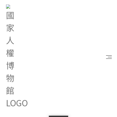
首頁
網站資料開放宣告
網站資料開放宣告
為利各界廣為利用網站資料，國家人權博物館全球
資訊網站上刊載可開放之資料與素材，均以開放資
料格式整合至本部文化資料開放服務網
http://opendata.culture.tw/
，歡迎使用者到文化
資料開放服務網依授權方式利用。