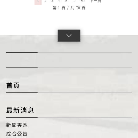
1
2
3
4
5
...
70
下一頁
第
1
頁
/
共
70
頁
點
擊
展
開
con
首頁
最新消息
新聞專區
綜合公告