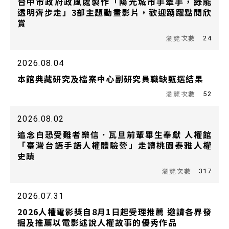
台中市政府政風處製作「陽光城市手牽手，綠能
透明齊步走」3部主題動畫影片，歡迎踴躍點閱欣
賞
24
2026.08.04
本館典藏研究及檔案中心副研究員職缺甄選結果
52
2026.08.02
追念白恐受難者樂信．瓦旦前輩畢生奉獻 人權館
「臺灣台語手語人權體驗營」走讀桃園泰雅人權
史蹟
317
2026.07.31
2026人權電影獎自8月1日起受理推薦 邀請各界發
掘及推薦以電影述說人權故事的優秀作品