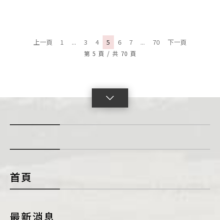
上一頁
1
...
3
4
5
6
7
...
70
下一頁
第
5
頁
/
共
70
頁
點
擊
展
開
con
首頁
最新消息