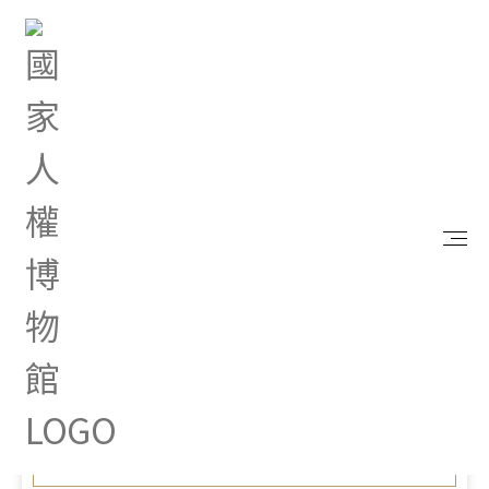
首頁
最新消息
2026人權故事車前進嘉義內甕實驗小學 陸爸爸說演
故事劇場打造兒童人權行動課
Jul 01, 2026 |
新聞專區
2026人權故事車前進嘉義內
甕實驗小學 陸爸爸說演故事
劇場打造兒童人權行動課