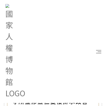
首頁
最新消息
【公開說明會預告】「白色恐怖景美紀念園區軍情局
看守所整修暨仁愛樓排水改善工程」及「白色恐怖景
美紀念園區公正廉明牆入口及探親之路圍牆復舊工
程」公開說明會
Jul 02, 2026 |
綜合公告
【公開說明會預告】「白色
恐怖景美紀念園區軍情局看
守所整修暨仁愛樓排水改善