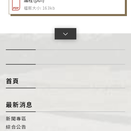
議程(pdf)
檔案大小: 163kb
點
擊
展
開
con
首頁
最新消息
新聞專區
綜合公告