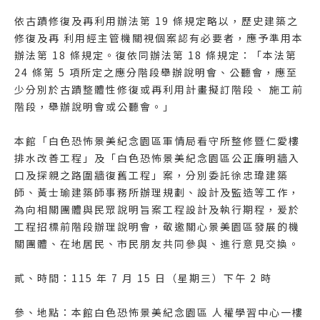
依古蹟修復及再利用辦法第 19 條規定略以，歷史建築之
修復及再 利用經主管機關視個案認有必要者，應予準用本
辦法第 18 條規定。復依同辦法第 18 條規定：「本法第
24 條第 5 項所定之應分階段舉辦說明會、公聽會，應至
少分別於古蹟整體性修復或再利用計畫擬訂階段、 施工前
階段，舉辦說明會或公聽會。」
本館「白色恐怖景美紀念園區軍情局看守所整修暨仁愛樓
排水改善工程」及「白色恐怖景美紀念園區公正廉明牆入
口及探親之路圍牆復舊工程」案，分別委託徐忠瑋建築
師、黃士瑜建築師事務所辦理規劃、設計及監造等工作，
為向相關團體與民眾說明旨案工程設計及執行期程，爰於
工程招標前階段辦理說明會，敬邀關心景美園區發展的機
關團體、在地居民、市民朋友共同參與、進行意見交換。
貳、時間：115 年 7 月 15 日（星期三）下午 2 時
參、地點：本館白色恐怖景美紀念園區 人權學習中心一樓