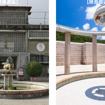
景美園區】
【綠島園