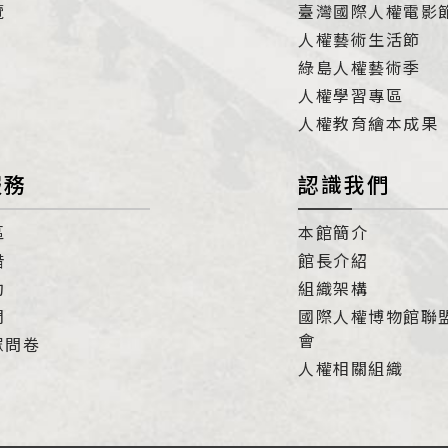
覽
臺灣國際人權電影
人權藝術生活節
綠島人權藝術季
人權學習專區
人權教育繪本成果
服務
認識我們
區
本館簡介
借
館長介紹
約
組織架構
們
國際人權博物館聯
會
眾問卷
人權相關組織