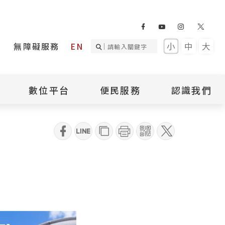
無障礙服務
EN
小
中
大
數位平台
便民服務
認識我們
詢
國家人權記憶庫
補助專區
本館簡介
qrcode
詢
不義遺址資料庫
場地租借
館長介紹
臺灣轉型正義資料
導覽預約
組織架構
庫
聯絡我們
國際人權博物館
臺灣人權故事教育
盟亞太分會
參訪民眾問卷
館
人權相關組織
資訊
數位影音
白色恐怖文學目錄
資料庫