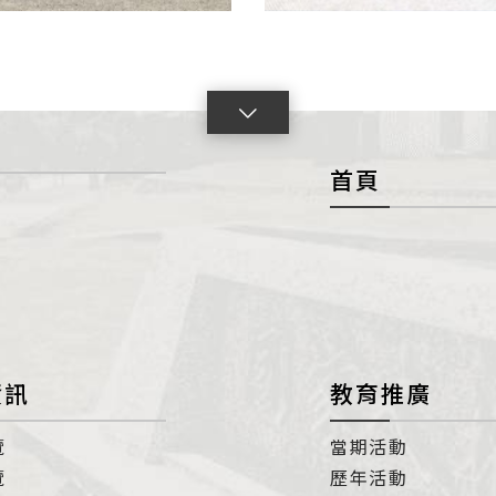
點
擊
首頁
展
開
con
資訊
教育推廣
覽
當期活動
覽
歷年活動