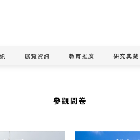
點
擊
送
出
訊
展覽資訊
教育推廣
研究典藏
搜
尋
景美紀念
當期展覽
當期活動
典藏文物查
歷年展覽
歷年活動
典藏檔案查
綠島紀念
線上展覽
臺灣國際人權電影
藏品授權
節
文物捐贈
參觀問卷
室
人權藝術生活節
出版品
綠島人權藝術季
出版品購買
人權學習專區
研究報告書
人權教育繪本成果