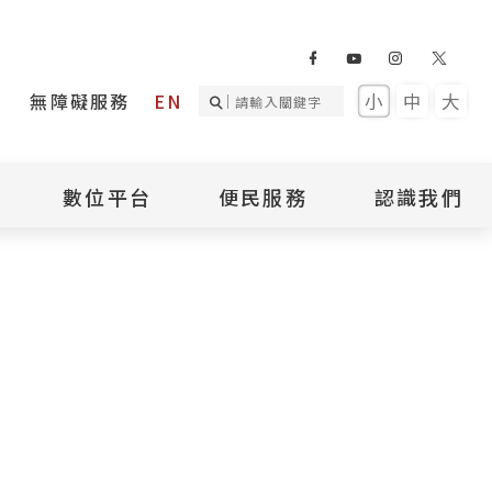
無障礙服務
EN
小
中
大
數位平台
便民服務
認識我們
詢
國家人權記憶庫
補助專區
本館簡介
詢
不義遺址資料庫
場地租借
館長介紹
臺灣轉型正義資料
導覽預約
組織架構
庫
聯絡我們
國際人權博物館
臺灣人權故事教育
盟亞太分會
參訪民眾問卷
館
人權相關組織
資訊
數位影音
白色恐怖文學目錄
資料庫