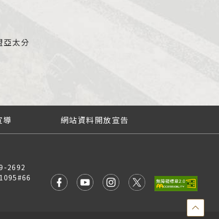
盟亞太分
宣導
網站資料開放宣告
9-2692
1095#66
點