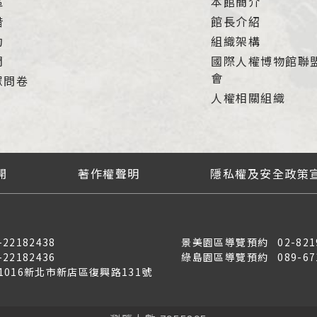
區
本館簡介
借
館長介紹
約
組織架構
們
國際人權博物館聯
會
眾問卷
人權相關組織
開
著作權聲明
隱私權及安全政策
-22182438
景美園區導覽預約
02-821
-22182436
綠島園區導覽預約
089-67
31016新北市新店區復興路131號