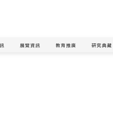
點
擊
送
出
訊
展覽資訊
教育推廣
研究典藏
搜
尋
景美紀念
當期展覽
當期活動
典藏文物查
歷年展覽
歷年活動
典藏檔案查
綠島紀念
線上展覽
臺灣國際人權電影
藏品授權
節
文物捐贈
室
人權藝術生活節
出版品
綠島人權藝術季
出版品購買
人權學習專區
研究報告書
人權教育繪本成果