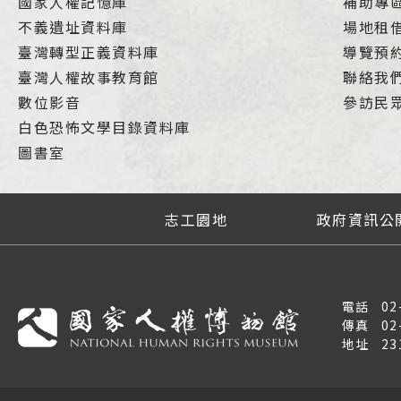
國家人權記憶庫
補助專
不義遺址資料庫
場地租
臺灣轉型正義資料庫
導覽預
臺灣人權故事教育館
聯絡我
數位影音
參訪民
白色恐怖文學目錄資料庫
圖書室
志工園地
政府資訊公
電話
02
傳真
02
地址
2