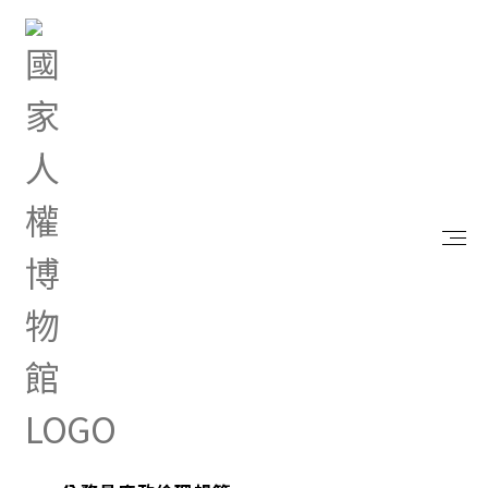
首頁
政府資訊公開
廉政專區
廉政專區
2026.07.09
公益揭弊者保護法第十一條第一項第二款裁
罰基準(115.7.7公告、114.7.22生效)
40
2026.07.09