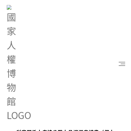
首頁
政府資訊公開
公職人員利益衝突迴避法宣導專區
書表下載
書表下載
2022.03.23
機關團體年度迴避情形彙報表（監察院）
1112
2022.03.23