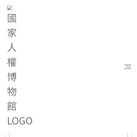
首頁
政府資訊公開
公職人員利益衝突迴避法宣導專區
書表下載
利害關係人申請公職人員迴避申請書（法人或團體使
用）
Mar 23, 2022 |
利害關係人申請公職人員迴
避申請書（法人或團體使
用）