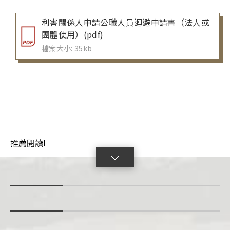
利害關係人申請公職人員迴避申請書（法人或
團體使用）(pdf)
檔案大小: 35kb
推薦閱讀I
點
擊
展
開
con