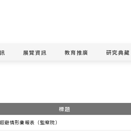
點
擊
送
出
訊
展覽資訊
教育推廣
研究典藏
搜
專區
書表下載
尋
景美紀念
當期展覽
當期活動
典藏文物查
歷年展覽
歷年活動
典藏檔案查
綠島紀念
線上展覽
臺灣國際人權電影
藏品授權
節
文物捐贈
室
人權藝術生活節
出版品
綠島人權藝術季
出版品購買
標題
人權學習專區
研究報告書
人權教育繪本成果
迴避情形彙報表（監察院）