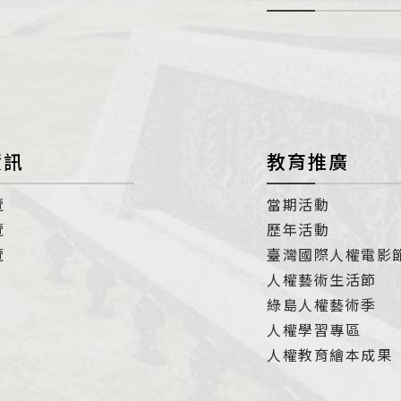
開
con
資訊
教育推廣
覽
當期活動
覽
歷年活動
覽
臺灣國際人權電影
人權藝術生活節
綠島人權藝術季
人權學習專區
人權教育繪本成果