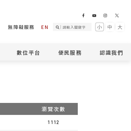
無障礙服務
EN
小
中
大
數位平台
便民服務
認識我們
詢
國家人權記憶庫
補助專區
本館簡介
詢
不義遺址資料庫
場地租借
館長介紹
臺灣轉型正義資料
導覽預約
組織架構
庫
聯絡我們
國際人權博物館
臺灣人權故事教育
盟亞太分會
參訪民眾問卷
館
人權相關組織
資訊
瀏覽次數
數位影音
白色恐怖文學目錄
1112
資料庫