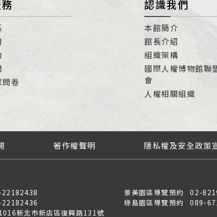
服務
認識我們
區
本館簡介
借
館長介紹
約
組織架構
們
國際人權博物館聯
會
眾問卷
人權相關組織
開
著作權聲明
隱私權及安全政策
-22182438
景美園區導覽預約
02-821
-22182436
綠島園區導覽預約
089-67
31016新北市新店區復興路131號