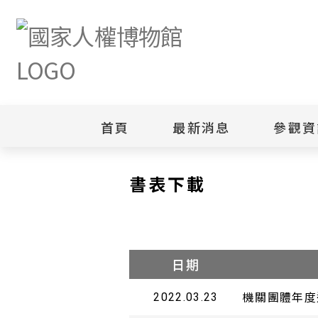
首頁
最新消息
參觀資
首頁
政府資訊公開
公職人員利益衝突迴避法宣導
新聞專區
白色恐怖
書表下載
園區
綜合公告
白色恐怖
當月活動訊息
園區
其他
安康接待
日期
機關團體年度
2022.03.23