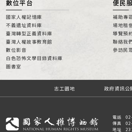
數位平台
便民
國家人權記憶庫
補助專
不義遺址資料庫
場地租
臺灣轉型正義資料庫
導覽預
臺灣人權故事教育館
聯絡我
數位影音
參訪民
白色恐怖文學目錄資料庫
圖書室
志工園地
政府資訊公
電話
02
傳真
02
地址
2