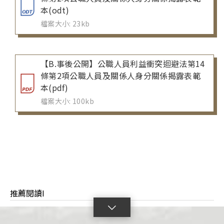
本(odt)
檔案大小: 23kb
【B.事後公開】公職人員利益衝突迴避法第14
條第2項公職人員及關係人身分關係揭露表範
本(pdf)
檔案大小: 100kb
推薦閱讀I
點
擊