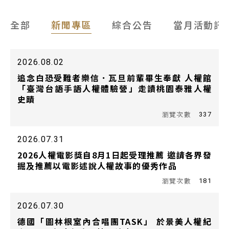
全部
新聞專區
綜合公告
當月活動訊
2026.08.02
追念白恐受難者樂信．瓦旦前輩畢生奉獻 人權館
「臺灣台語手語人權體驗營」走讀桃園泰雅人權
史蹟
337
2026.07.31
2026人權電影獎自8月1日起受理推薦 邀請各界發
掘及推薦以電影述說人權故事的優秀作品
181
2026.07.30
德國「圖林根室內合唱團TASK」 於景美人權紀