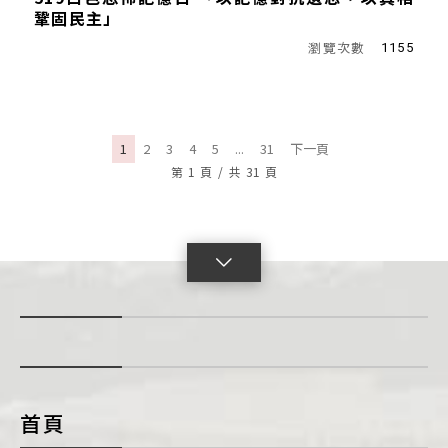
鞏固民主」
1155
1
2
3
4
5
...
31
下一頁
第
1
頁
/
共
31
頁
點
擊
展
開
con
首頁