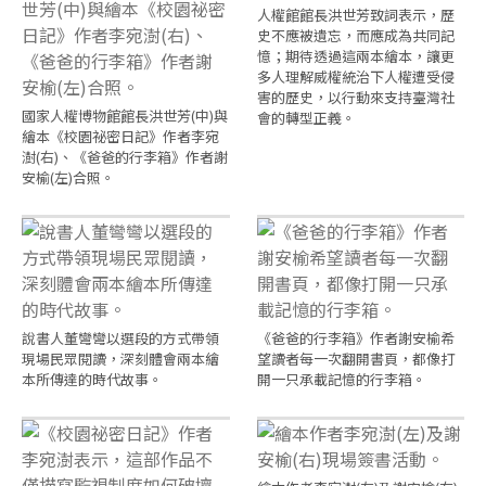
人權館館長洪世芳致詞表示，歷
史不應被遺忘，而應成為共同記
憶；期待透過這兩本繪本，讓更
多人理解威權統治下人權遭受侵
害的歷史，以行動來支持臺灣社
國家人權博物館館長洪世芳(中)與
會的轉型正義。
繪本《校園祕密日記》作者李宛
澍(右)、《爸爸的行李箱》作者謝
安榆(左)合照。
說書人董彎彎以選段的方式帶領
《爸爸的行李箱》作者謝安榆希
現場民眾閱讀，深刻體會兩本繪
望讀者每一次翻開書頁，都像打
本所傳達的時代故事。
開一只承載記憶的行李箱。