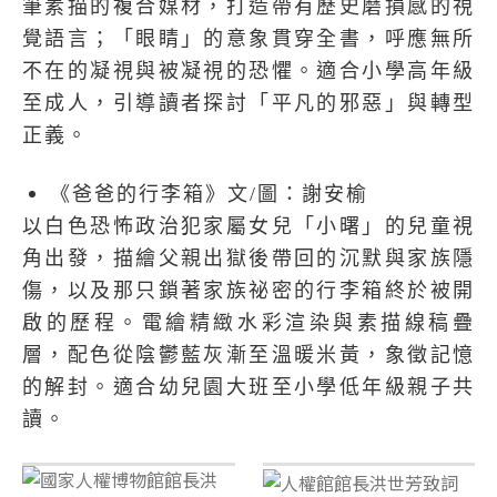
筆素描的複合媒材，打造帶有歷史磨損感的視
覺語言；「眼睛」的意象貫穿全書，呼應無所
不在的凝視與被凝視的恐懼。適合小學高年級
至成人，引導讀者探討「平凡的邪惡」與轉型
正義。
《爸爸的行李箱》文
/
圖：謝安榆
以白色恐怖政治犯家屬女兒「小曙」的兒童視
角出發，描繪父親出獄後帶回的沉默與家族隱
傷，以及那只鎖著家族祕密的行李箱終於被開
啟的歷程。電繪精緻水彩渲染與素描線稿疊
層，配色從陰鬱藍灰漸至溫暖米黃，象徵記憶
的解封。適合幼兒園大班至小學低年級親子共
讀。