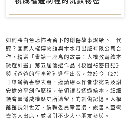
視威權體制裡的沉默祕密
如何將白色恐怖所留下的創傷故事說給下一代
聽？國家人權博物館與木水月出版有限公司合
作，精選「畫話一座島的故事：人權教育繪本
徵選計畫」第五屆優選作品《校園祕密日記》
與《爸爸的行李箱》進行出版，並於今（
27
）
日舉辦新書發表會，邀請繪本作者李宛澍及謝
安榆分享創作歷程，帶領讀者透過繪本，細細
領會臺灣威權歷史所遺留下的創傷記憶。人權
館館長洪世芳、編輯委員章嘉凌、說書人董彎
彎等人出席，並吸引不少大小朋友參與。