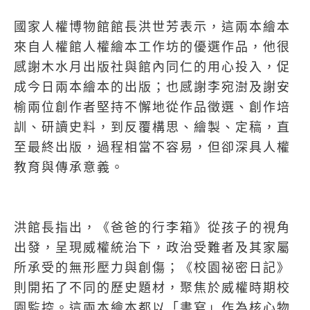
國家人權博物館館長洪世芳表示，這兩本繪本
來自人權館人權繪本工作坊的優選作品，他很
感謝木水月出版社與館內同仁的用心投入，促
成今日兩本繪本的出版；也感謝李宛澍及謝安
榆兩位創作者堅持不懈地從作品徵選、創作培
訓、研讀史料，到反覆構思、繪製、定稿，直
至最終出版，過程相當不容易，但卻深具人權
教育與傳承意義。
洪館長指出，《爸爸的行李箱》從孩子的視角
出發，呈現威權統治下，政治受難者及其家屬
所承受的無形壓力與創傷；《校園祕密日記》
則開拓了不同的歷史題材，聚焦於威權時期校
園監控。這兩本繪本都以「書寫」作為核心物