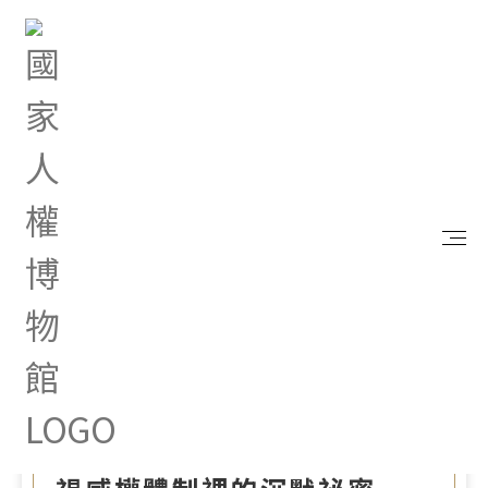
首頁
最新消息
2026人權繪本新作《爸爸的行李箱》與《校園祕密
日記》 打開歷史記憶行李箱 凝視威權體制裡的沉默
祕密
Jun 27, 2026 |
新聞專區
2026人權繪本新作《爸爸的
行李箱》與《校園祕密日
記》 打開歷史記憶行李箱 凝