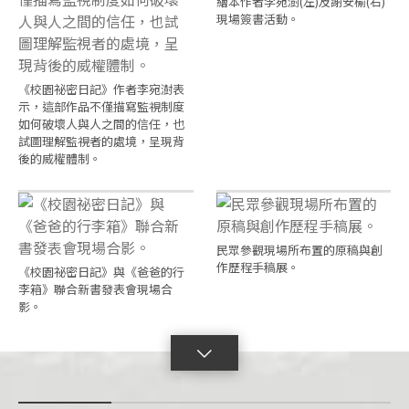
繪本作者李宛澍(左)及謝安榆(右)
現場簽書活動。
《校園祕密日記》作者李宛澍表
示，這部作品不僅描寫監視制度
如何破壞人與人之間的信任，也
試圖理解監視者的處境，呈現背
後的威權體制。
民眾參觀現場所布置的原稿與創
作歷程手稿展。
《校園祕密日記》與《爸爸的行
李箱》聯合新書發表會現場合
影。
點
擊