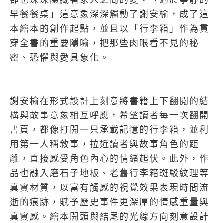
卻也深深隠藏著家人之間的愛。「過於寧靜的
早餐餐桌」這意象深深觸動了謝安榆，成了這
本繪本的創作起點，並且以「行李箱」作為貫
穿全書的重要隱喻，把那些肉眼看不見的秘
密、恐懼與愛具象化。
謝安榆在形式設計上刻意將書籍上下翻閱的結
構與故事意象相互呼應，希望讀者每一次翻開
書頁，都像打開一只承載記憶的行李箱，並利
用第一人稱敘事，拉近讀者與故事角色的距
離，直接感受角色內心的情緒起伏。此外，作
品也融入磨石子地板、老舊行李箱斑駁紋理等
真實材質，以富有觸感的視覺效果表現時間流
逝的痕跡，賦予歷史事件更深厚的情感重量與
真實感。繪本開頭與結尾的光線方向刻意設計