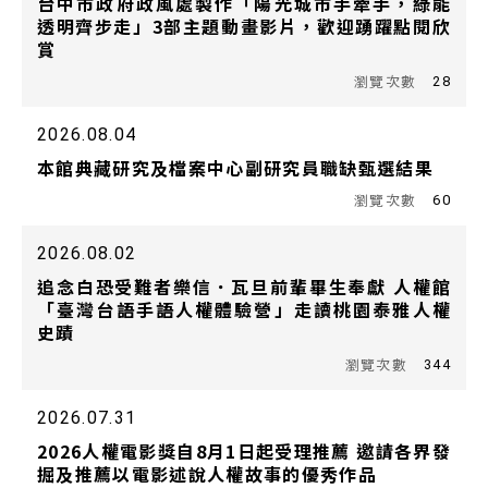
台中市政府政風處製作「陽光城市手牽手，綠能
透明齊步走」3部主題動畫影片，歡迎踴躍點閱欣
賞
28
2026.08.04
本館典藏研究及檔案中心副研究員職缺甄選結果
60
2026.08.02
追念白恐受難者樂信．瓦旦前輩畢生奉獻 人權館
「臺灣台語手語人權體驗營」走讀桃園泰雅人權
史蹟
344
2026.07.31
2026人權電影獎自8月1日起受理推薦 邀請各界發
掘及推薦以電影述說人權故事的優秀作品