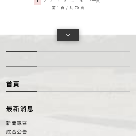
1
2
3
4
5
...
70
下一頁
第
1
頁
/
共
70
頁
點
擊
展
開
con
首頁
最新消息
新聞專區
綜合公告