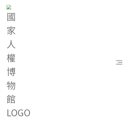
首頁
研究典藏
出版品
向光-國家人權博物館半年刊創刊號
向光-國家人權博物館半年刊創刊
號