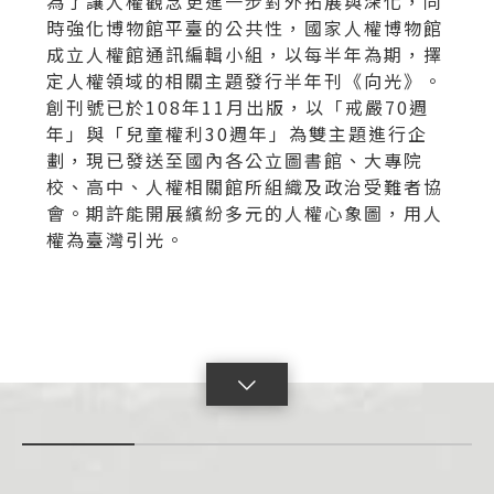
為了讓人權觀念更進一步對外拓展與深化，同
時強化博物館平臺的公共性，國家人權博物館
成立人權館通訊編輯小組，以每半年為期，擇
定人權領域的相關主題發行半年刊《向光》。
創刊號已於108年11月出版，以「戒嚴70週
年」與「兒童權利30週年」為雙主題進行企
劃，現已發送至國內各公立圖書館、大專院
校、高中、人權相關館所組織及政治受難者協
會。期許能開展繽紛多元的人權心象圖，用人
權為臺灣引光。
點
擊
展
開