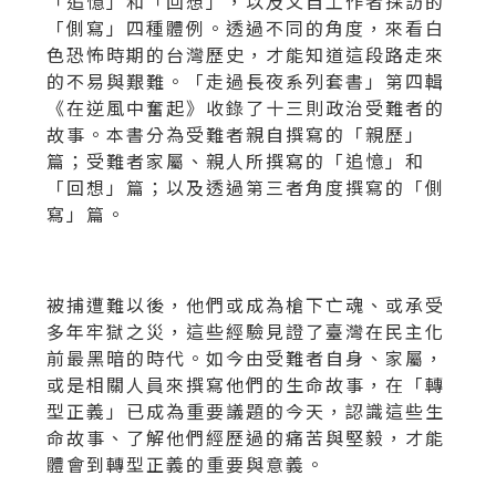
「追憶」和「回想」，以及文自工作者採訪的
「側寫」四種體例。透過不同的角度，來看白
色恐怖時期的台灣歷史，才能知道這段路走來
的不易與艱難。「走過長夜系列套書」第四輯
《在逆風中奮起》收錄了十三則政治受難者的
故事。本書分為受難者親自撰寫的「親歷」
篇；受難者家屬、親人所撰寫的「追憶」和
「回想」篇；以及透過第三者角度撰寫的「側
寫」篇。
被捕遭難以後，他們或成為槍下亡魂、或承受
多年牢獄之災，這些經驗見證了臺灣在民主化
前最黑暗的時代。如今由受難者自身、家屬，
或是相關人員來撰寫他們的生命故事，在「轉
型正義」已成為重要議題的今天，認識這些生
命故事、了解他們經歷過的痛苦與堅毅，才能
體會到轉型正義的重要與意義。