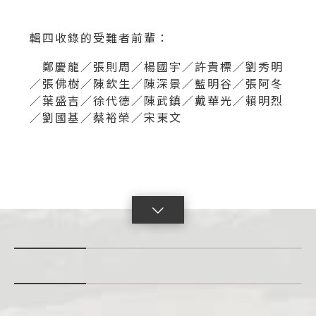
輯四收錄的受難者前輩：
鄭慶龍／張則周／楊國宇／許貴標／劉秀明
／張佛樹／陳欽生／陳深景／藍明谷／張阿冬
／葉盛吉／徐代德／陳武鎮／戴華光／賴明烈
／劉國基／蔡裕榮／宋東文
點
擊
展
開
con