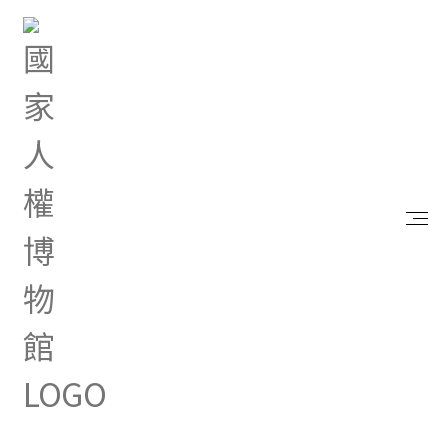
首頁
研究典藏
出版品
走過長夜─輯四 在逆風中奮起
走過長夜─輯四 在逆風中奮起