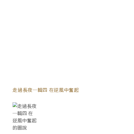
走過長夜─輯四 在逆風中奮起