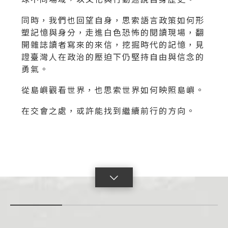
同時，我們也回望自身，思索語言政策如何形
塑記憶與身分，走進白色恐怖的閱讀現場，翻
開雜誌讀者寫來的來信，挖掘時代的記憶，見
證臺灣人在政治的壓迫下仍堅持自由與信念的
勇氣。
從島嶼觀看世界，也思索世界如何映照島嶼。
在交會之處，或許能找到繼續前行的方向。
點
擊
展
開