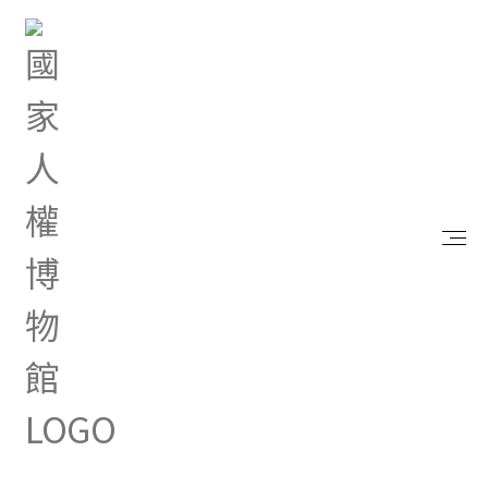
首頁
研究典藏
出版品
向光-國家人權博物館半年刊第十二期
向光-國家人權博物館半年刊第十
二期