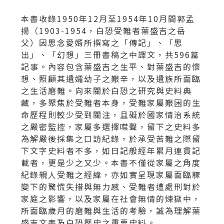
本書收錄1950年12月至1954年10月間郭孟
揚（1903-1954，白恐受難者葉盛吉之岳
父）因思念愛婿所撰寫之「傳記」、「思
出」、「幻想」三冊書稿之中譯文，共596篇
記事。內容包含葉盛吉之生平、對葉盛吉的懷
想、照顧其遺孀幼子之艱辛，以及遺族所面臨
之生活磨難。向來關於白恐之研究與史料典
藏，多聚焦於受難者本身，受難家屬艱困的生
命歷程則較少受到關注，且礙於國家情治系統
之嚴密監控，家屬多選擇噤聲，留下之史料多
為解嚴後採集之口訪紀錄，於承受苦難之際留
下文字史料者不多，如日記般經年累月連貫記
載者，更是少之又少。本書不僅從家屬之角度
紀錄親人受難之經緯，亦如實呈現家屬面臨驟
變下的驚慌失措與無力感、受難者遭處刑對於
家庭之影響，以及家屬在社會無情的煉獄中，
所面臨歲月的磨難與生活的考驗，誠為理解葉
盛吉文書及白恐歷史之重要史料。