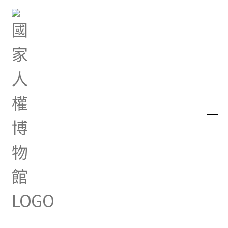
首頁
研究典藏
出版品
郭孟揚思婿札記：葉盛吉傳與家族記事
郭孟揚思婿札記：葉盛吉傳與家
族記事