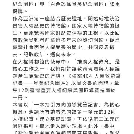
紀念園區」與「白色恐怖景美紀念園區」隆重
揭牌。
作為亞洲第一座結合歷史遺址、闡述威權統治
侵害人權歷史的博物館，國家人權博物館的誕
生，更象徵著國家對歷史傷痕的正視，以此回
應政治受難者前輩們多年來的殷切期盼，促進
臺灣社會面對人權受害的歷史，共同反思過
去、記取教訓、邁向未來。
在人權博物館的使命中，「推廣人權教育」是
核心工作之一。我們期許讓教育現場與人權議
題產生更緊密的連結，《檔案404 人權教育筆
記書——景美紀念園區》以圖文書的面貌，彙
集12則臺灣重要人權紀事與園區導覽指南於
一冊。
本書以「一本指引方向的導覽筆記書」為核心
概念，邀請所有讀者先閱讀第一單元的12則
人權紀事，建立基礎認識，再依循第二單元的
園區指引，實地走入歷史現場。此外，書中
「政治受難者等身海報暨園區攝影集」，則希