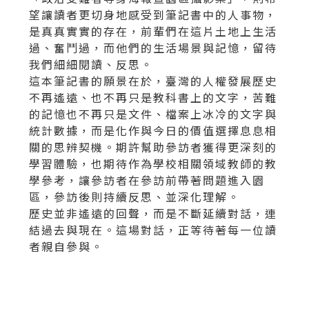
望讓讀者更切身地感受到筆記書中的人事物，
是真真實實的存在，前輩們在這片土地上生活
過、奮鬥過，而他們的生活場景與記憶，留待
我們細細閱讀、反思。
這本筆記書的願景在於，臺灣的人權發展歷史
不再遙遠、也不再只是教科書上的文字，苦難
的記憶也不再只是文件、檔案上冰冷的文字與
統計數據，而是化作與今日的價值選擇息息相
關的思辨契機。期許幫助參訪者獲得更深刻的
學習體驗，也期待作為學校相關領域教師的教
學參考，讓參訪者在參訪前帶著問題進入園
區，參訪後則持續反思、並深化理解。
歷史並非遙遠的回聲，而是不斷延續對話，連
結過去與現在。這場對話，正等待著每一位讀
者親自參與。