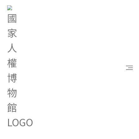
首頁
研究典藏
出版品
靈魂與灰燼：臺灣白色恐怖散文選 卷一 雪的重述•
萌
靈魂與灰燼：臺灣白色恐怖散文
選 卷一 雪的重述•萌