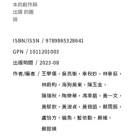
ISBN/ISSN
9789865328641
GPN
1011201003
出版時間
2023-08
作者/編者
王學儒，吳亮衡，幸秋妙，林幸萩，
林蔚昀，海狗房東，陳玉金，
陳瑞秋，陶樂蒂，馮季眉，黃一文，
黃郁欽，黃淑貞，黃筱茵，蔡雨辰，
盧怡方，貓魚，藍依勤，蘇維，
蘇懿禎