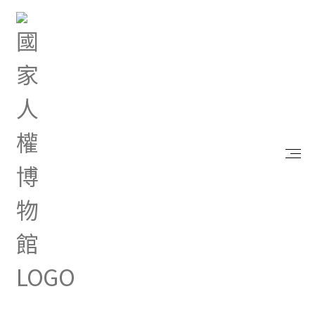
首頁
研究典藏
出版品
穿梭虛構與真實的寫繪－人權繪本的創作與出版
穿梭虛構與真實的寫繪－人權繪
本的創作與出版