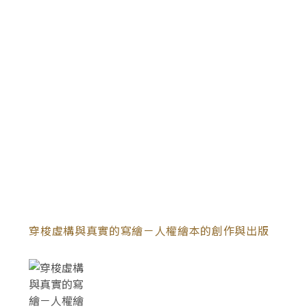
穿梭虛構與真實的寫繪－人權繪本的創作與出版