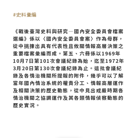
史料彙編
《戰後臺灣史料與研究—國內安全委員會檔案
選編》係以〈國內安全委員會案〉作為母群，
從中挑揀出具有代表性且攸關情報高層決策之
重要檔案彙編而成。第五、六冊係以
1969
年
10
月
7
日第
101
次會議紀錄為始，迄至
1972
年
3
月
20
日第
130
次會議紀錄為止。這批會議紀
錄及各情治機關所提報的附件，幾乎可以了解
當年國內情治系統的權責分工、情報高層運作
及相關決策的歷史動態，從中見出戒嚴時期各
情治機關之協調運作及其各類情報偵察動態的
歷史實況。