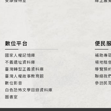
安康接待室
線上展
數位平台
便民
國家人權記憶庫
補助專
不義遺址資料庫
場地租
臺灣轉型正義資料庫
導覽預
臺灣人權故事教育館
聯絡我
數位影音
參訪民
白色恐怖文學目錄資料庫
圖書室