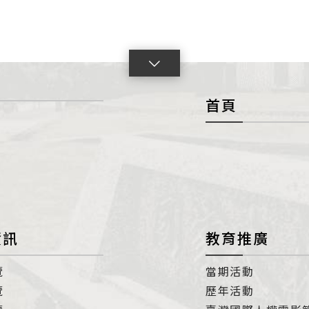
點
擊
首頁
展
開
con
資訊
教育推廣
覽
當期活動
覽
歷年活動