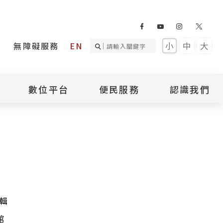
無障礙服務
EN
小
中
大
數位平台
便民服務
認識我們
詢
國家人權記憶庫
補助專區
本館簡介
詢
不義遺址資料庫
場地租借
館長介紹
臺灣轉型正義資料
導覽預約
組織架構
庫
聯絡我們
國際人權博物館
臺灣人權故事教育
盟亞太分會
參訪民眾問卷
館
人權相關組織
資訊
數位影音
輯
白色恐怖文學目錄
資料庫
館