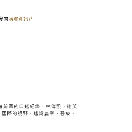
圖書室
參閱
購買資訊
難者前輩的口述紀錄，林傳凱、謝英
、國際的視野，述說農業、醫療、