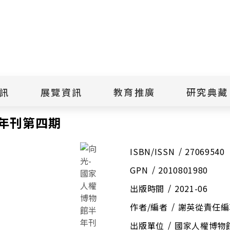
點
擊
送
出
訊
展覽資訊
教育推廣
研究典藏
搜
年刊第四期
尋
年刊第四期
景美紀念
當期展覽
當期活動
典藏文物查
歷年展覽
歷年活動
典藏檔案查
綠島紀念
線上展覽
臺灣國際人權電影
藏品授權
ISBN/ISSN
27069540
節
文物捐贈
室
GPN
2010801980
人權藝術生活節
出版品
綠島人權藝術季
出版品購買
出版時間
2021-06
人權學習專區
研究報告書
作者/編者
謝英從責任編
人權教育繪本成果
出版單位
國家人權博物