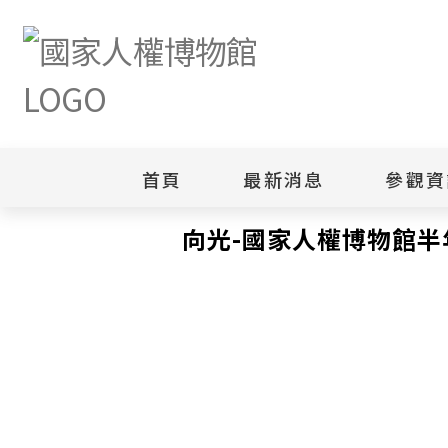
首頁
最新消息
參觀資
首頁
研究典藏
出版品
向光-國家人權博物館半
向光-國家人權博物館半
新聞專區
白色恐怖
園區
綜合公告
白色恐怖
當月活動訊息
園區
其他
安康接待