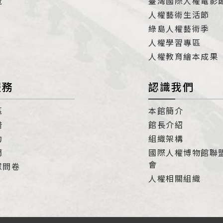
覽
臺灣國際人權電影
人權藝術生活節
綠島人權藝術季
人權學習專區
人權教育繪本成果
服務
認識我們
區
本館簡介
借
館長介紹
約
組織架構
們
國際人權博物館聯
會
眾問卷
人權相關組織