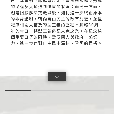
日。本專刊回顧解嚴以前，臺灣非常體制形成
的過程及人權遭到侵害的狀況；而另一方面，
則是回顧解除戒嚴以後，如何進一步終止原本
的非常體制，朝向自由民主的改革前進，並且
記錄相關人權及轉型正義的歷程。解嚴30周
年的今日，轉型正義仍是未竟之業。在紀念這
個重要日子的同時，需要國人與政府一起努
力，進一步達到自由民主深耕、鞏固的目標。
點
擊
展
開
con