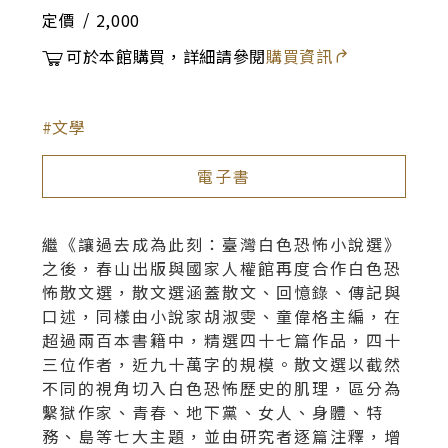
定價
2,000
可於本館購買，詳細請參閱
購買資訊
文學
電子書
繼《讓過去成為此刻：臺灣白色恐怖小說選》
之後，春山出版與國家人權館再度合作白色恐
怖散文選，散文選涵蓋散文、回憶錄、傳記與
口述，同樣由小說家胡淑雯、童偉格主編，在
超過兩百本書籍中，精選四十七篇作品，四十
三位作者，近九十萬字的規模。散文選以截然
不同的視角切入白色恐怖歷史的肌理，區分為
繫獄作家、青春、地下黨、女人、身體、特
務、島等七大主題，並由研究者逐篇注釋，增