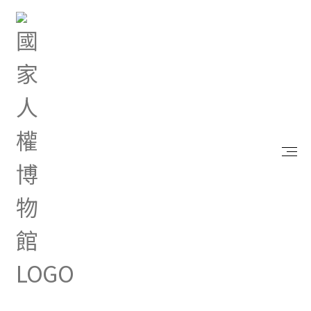
首頁
研究典藏
出版品
靈魂與灰燼：臺灣白色恐怖散文選 套書
靈魂與灰燼：臺灣白色恐怖散文
選 套書