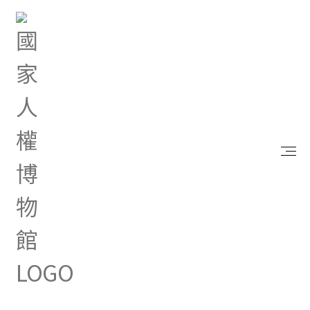
首頁
研究典藏
出版品
靈魂與灰燼：臺灣白色恐怖散文選 卷四 原地流變
靈魂與灰燼：臺灣白色恐怖散文
選 卷四 原地流變