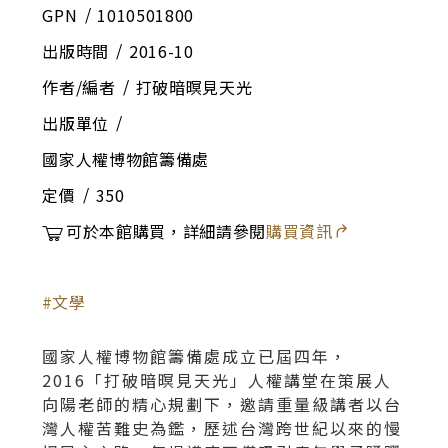
GPN
1010501800
出版時間
2016-10
作者/編者
打破暗暝見天光
出版單位
國家人權博物館籌備處
定價
350
可於本館購買，詳細請參閱
購買資訊
文學
國家人權博物館籌備處成立已屆四年，
2016「打破暗暝見天光」人權講堂在策展人
向陽老師的精心規劃下，邀請重量級講者以台
灣人權苦難史為鑑，歷述台灣跨世紀以來的慢