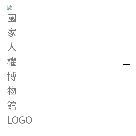
首頁
研究典藏
出版品
打破暗暝見天光
打破暗暝見天光