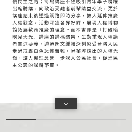
慢民主之路；每場講座不僅吸引青年學子踴躍
出席聽講，向政治受難者前輩請益交流，更於
講座結束後透過網路即時分享，擴大延伸推廣
人權觀念，活動深獲各界好評，展現人權博物
館拓展教育推廣的理念。而本書即是「打破暗
暝見天光」講座的講稿結集，生動重現人權講
者闡述要義，透過圖文編輯深刻感受台灣人民
走過戒嚴白色恐怖苦難，昇華淬煉出的人權光
輝，讓人權理念進一步深入公民社會，促進民
主公義的深耕落實。
點
擊
展
開