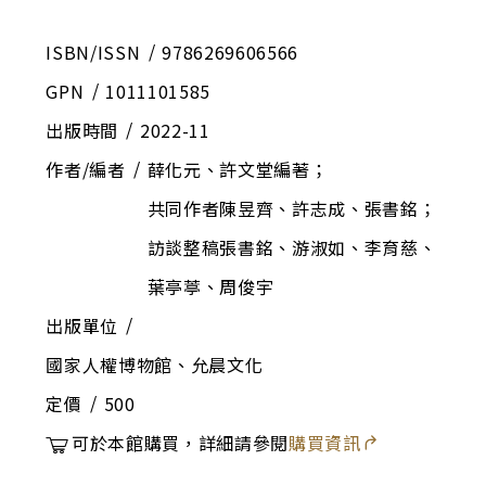
ISBN/ISSN
9786269606566
GPN
1011101585
出版時間
2022-11
作者/編者
薛化元、許文堂編著；
共同作者陳昱齊、許志成、張書銘；
訪談整稿張書銘、游淑如、李育慈、
葉亭葶、周俊宇
出版單位
國家人權博物館、允晨文化
定價
500
可於本館購買，詳細請參閱
購買資訊