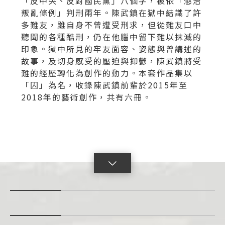
「反中央、反對國民黨」八個字，被依「懲治
叛亂條例」判刑兩年。陳武鎮在獄中結識了許
多難友，雖自身不曾遭受刑求，但從難友口中
聽聞的各種酷刑，仍在他腦中留下難以抹滅的
印象。獄中所見的牢友面容、姿態與曾講述的
故事，及切身感受的壓迫與抑鬱，陳武鎮將受
難的經歷轉化為創作的動力。本套作品集以
「囚」為名，收錄陳武鎮前輩於2015年至
2018年的藝術創作，共有六冊。
點
擊
展
開
con