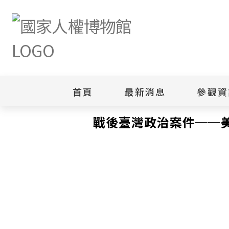
首頁
最新消息
參觀資
首頁
研究典藏
出版品
戰後臺灣政治案件──美
戰後臺灣政治案件──美
新聞專區
白色恐怖
園區
綜合公告
白色恐怖
當月活動訊息
園區
其他
安康接待