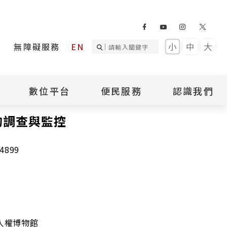
無障礙服務
EN
小
中
大
數位平台
便民服務
認識我們
的調查與監控
詢
國家人權記憶庫
補助專區
本館簡介
詢
不義遺址資料庫
場地租借
館長介紹
臺灣轉型正義資料
導覽預約
組織架構
4899
庫
聯絡我們
國際人權博物館
臺灣人權故事教育
盟亞太分會
參訪民眾問卷
館
人權相關組織
資訊
數位影音
白色恐怖文學目錄
資料庫
人權博物館