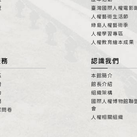
覽
臺灣國際人權電影
人權藝術生活節
綠島人權藝術季
人權學習專區
人權教育繪本成果
服務
認識我們
區
本館簡介
借
館長介紹
約
組織架構
們
國際人權博物館聯
會
眾問卷
人權相關組織