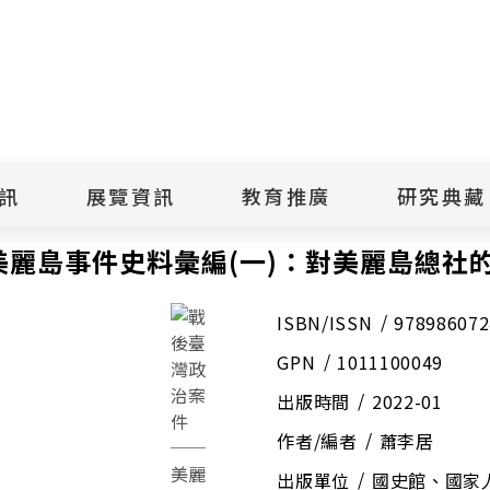
點
擊
送
出
訊
展覽資訊
教育推廣
研究典藏
搜
麗島事件史料彙編(一)：對美麗島總社的調查與監控
尋
麗島事件史料彙編(一)：對美麗島總社
景美紀念
當期展覽
當期活動
典藏文物查
歷年展覽
歷年活動
典藏檔案查
綠島紀念
線上展覽
臺灣國際人權電影
藏品授權
ISBN/ISSN
978986072
節
文物捐贈
室
GPN
1011100049
人權藝術生活節
出版品
綠島人權藝術季
出版品購買
出版時間
2022-01
人權學習專區
研究報告書
作者/編者
蕭李居
人權教育繪本成果
出版單位
國史館、國家