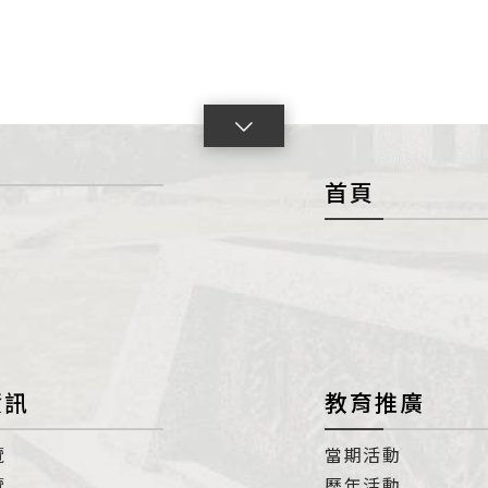
點
擊
首頁
展
開
con
資訊
教育推廣
覽
當期活動
覽
歷年活動