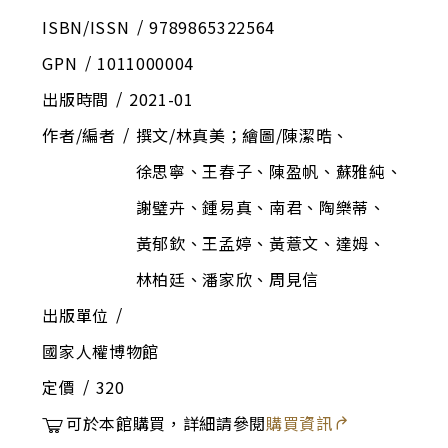
ISBN/ISSN
9789865322564
GPN
1011000004
出版時間
2021-01
作者/編者
撰文/林真美；繪圖/陳潔晧、
徐思寧、王春子、陳盈帆、蘇雅純、
謝璧卉、鍾易真、南君、陶樂蒂、
黃郁欽、王孟婷、黃薏文、達姆、
林柏廷、潘家欣、周見信
出版單位
國家人權博物館
定價
320
可於本館購買，詳細請參閱
購買資訊