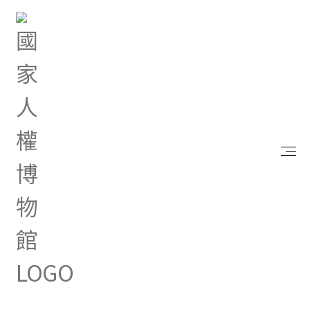
首頁
研究典藏
出版品
政治檔案會說話──自由時代公民指南
政治檔案會說話──自由時代公
民指南