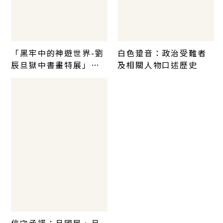
「黑牢中的神遊世界-劉
白色跫音：政治受難者
辰旦獄中書畫特展」圖
及相關人物口述歷史
錄