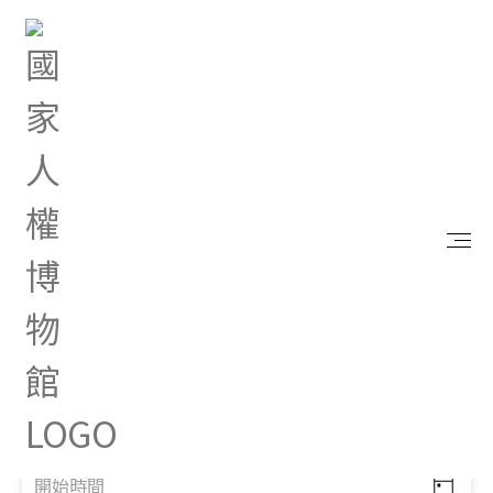
首頁
研究典藏
出版品
出版品
關鍵字
搜尋
分類
口述歷史
文學
半年刊
史料彙編
回憶錄
年報
家書與日記
展覽專刊
專書
畫冊
繪本
出版時間