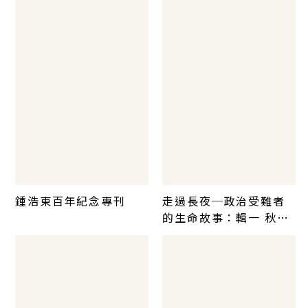
鍾浩東百年紀念專刊
走過長夜─政治受難者
的生命故事：輯一 秋蟬
的悲鳴