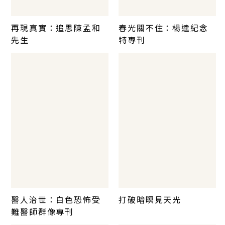
再現真實：追思陳孟和
春光關不住：楊逵紀念
先生
特專刊
醫人治世：白色恐怖受
打破暗暝見天光
難醫師群像專刊