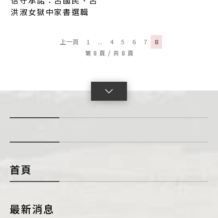
信守承諾：呂國民、呂
洪淑女獄中家書選輯
上一頁
1
...
4
5
6
7
8
第
8
頁
/
共
8
頁
點
擊
展
開
con
首頁
最新消息