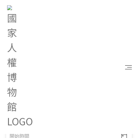
首頁
研究典藏
出版品
出版品
關鍵字
搜尋
分類
口述歷史
文學
半年刊
史料彙編
回憶錄
年報
家書與日記
展覽專刊
專書
畫冊
繪本
出版時間