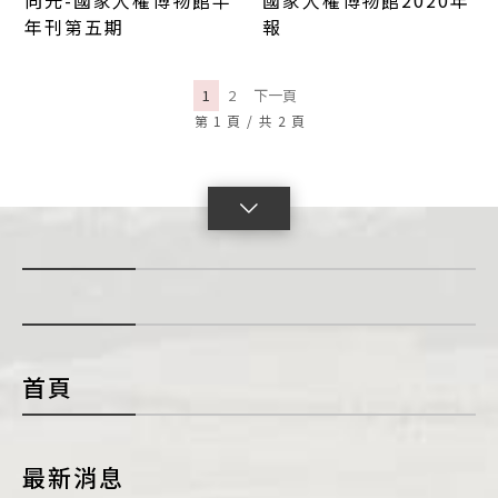
向光-國家人權博物館半
國家人權博物館2020年
年刊第五期
報
1
2
下一頁
第
1
頁
/
共
2
頁
點
擊
展
開
con
首頁
最新消息