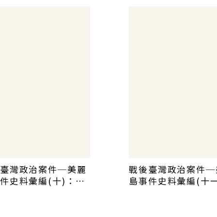
look beyond for
generations to c
臺灣政治案件─美麗
戰後臺灣政治案件─
件史料彙編(十)：軍
島事件史料彙編(十一
審期間的國際救援
發監執行後的國際救