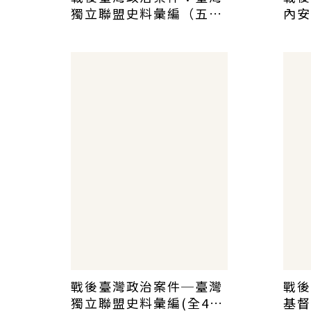
獨立聯盟史料彙編（五）
內安
～（八）
（五
戰後臺灣政治案件─臺灣
戰後
獨立聯盟史料彙編(全4
基督