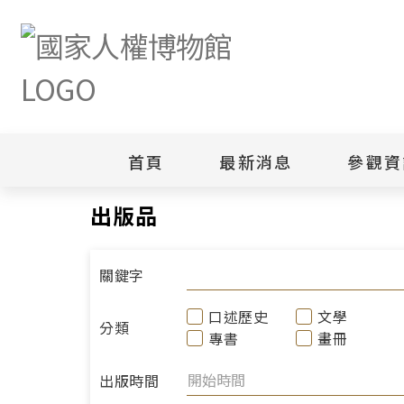
首頁
最新消息
參觀資
首頁
研究典藏
出版品
出版品
新聞專區
白色恐怖
園區
綜合公告
白色恐怖
當月活動訊息
園區
關鍵字
其他
安康接待
口述歷史
文學
分類
專書
畫冊
出版時間