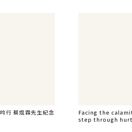
編 (一)
料彙編 (二)
吟行 蔡焜霖先生紀念
Facing the calamit
step through hur
and hardship and