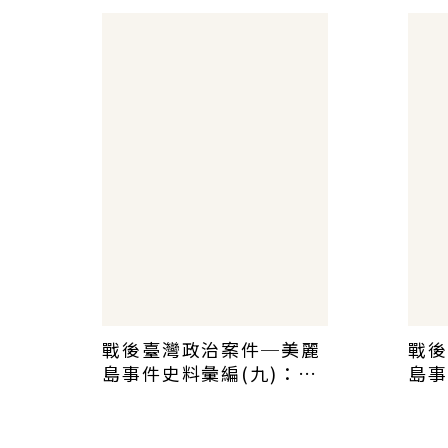
戰後臺灣政治案件─美麗
戰後
島事件史料彙編(九)：案
島事
發後大審前的國際救援
法大