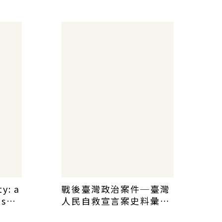
y: a
戰後臺灣政治案件─臺灣
ts
人民自救宣言案史料彙編
(一)～（三）