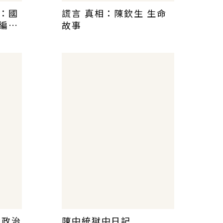
：國
謊言 真相：陳欽生 生命
編
故事
灣政治
陳中統獄中日記