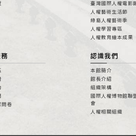
覽
臺灣國際人權電影
人權藝術生活節
綠島人權藝術季
人權學習專區
人權教育繪本成果
服務
認識我們
區
本館簡介
借
館長介紹
約
組織架構
們
國際人權博物館聯
會
眾問卷
人權相關組織