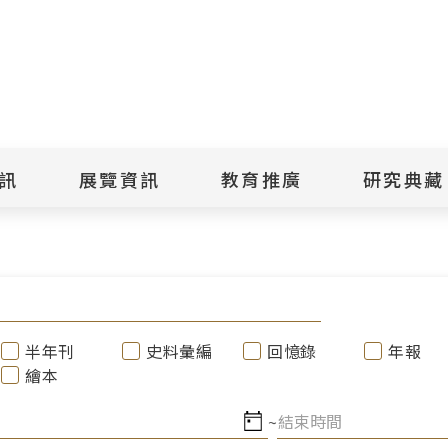
點
擊
送
出
訊
展覽資訊
教育推廣
研究典藏
搜
尋
景美紀念
當期展覽
當期活動
典藏文物查
歷年展覽
歷年活動
典藏檔案查
綠島紀念
線上展覽
臺灣國際人權電影
藏品授權
節
文物捐贈
室
人權藝術生活節
出版品
半年刊
史料彙編
回憶錄
年報
綠島人權藝術季
出版品購買
繪本
人權學習專區
研究報告書
人權教育繪本成果
~