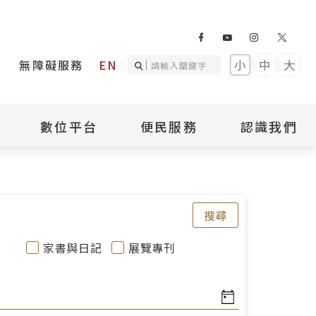
無障礙服務
EN
小
中
大
數位平台
便民服務
認識我們
詢
國家人權記憶庫
補助專區
本館簡介
詢
不義遺址資料庫
場地租借
館長介紹
臺灣轉型正義資料
導覽預約
組織架構
搜尋
庫
聯絡我們
國際人權博物館
臺灣人權故事教育
盟亞太分會
參訪民眾問卷
家書與日記
展覽專刊
館
人權相關組織
資訊
數位影音
白色恐怖文學目錄
資料庫