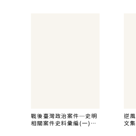
冊)
料彙
戰後臺灣政治案件─史明
逆風
相關案件史料彙編(一)～
文集
（三）