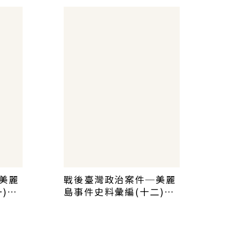
ome
美麗
戰後臺灣政治案件─美麗
)：
島事件史料彙編(十二)：
援
高俊明案