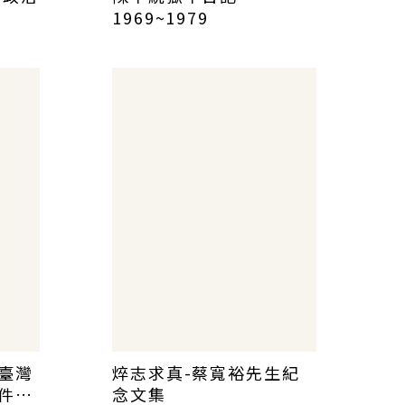
1969~1979
臺灣
焠志求真-蔡寬裕先生紀
件史
念文集