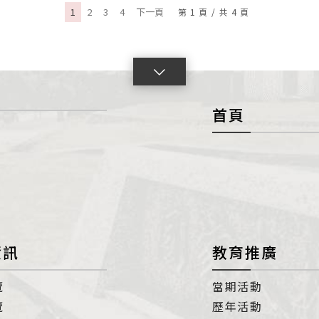
1
2
3
4
下一頁
第
1
頁
/
共
4
頁
點
擊
首頁
展
開
con
資訊
教育推廣
覽
當期活動
覽
歷年活動