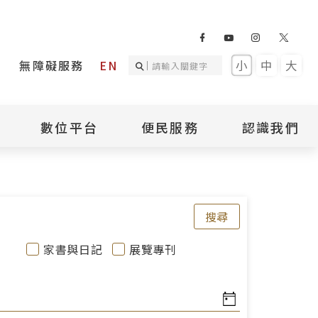
無障礙服務
EN
小
中
大
數位平台
便民服務
認識我們
詢
國家人權記憶庫
補助專區
本館簡介
詢
不義遺址資料庫
場地租借
館長介紹
臺灣轉型正義資料
導覽預約
組織架構
搜尋
庫
聯絡我們
國際人權博物館
臺灣人權故事教育
盟亞太分會
參訪民眾問卷
家書與日記
展覽專刊
館
人權相關組織
資訊
數位影音
白色恐怖文學目錄
資料庫