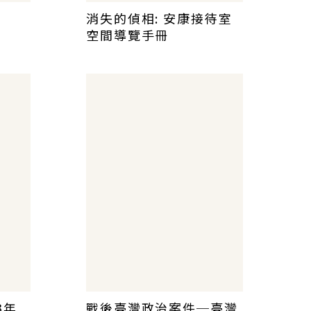
消失的偵相: 安康接待室
空間導覽手冊
3年
戰後臺灣政治案件─臺灣