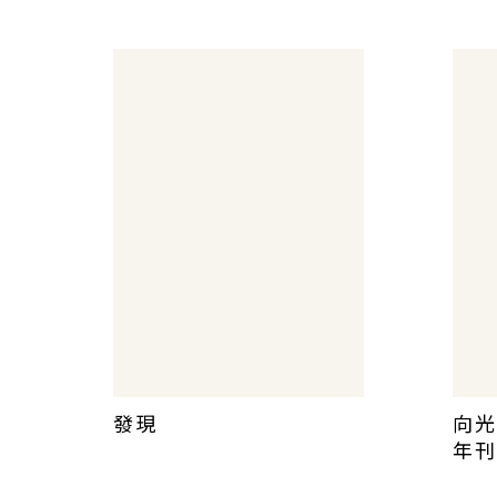
料彙編 (一)
料彙
發現
向光
年刊