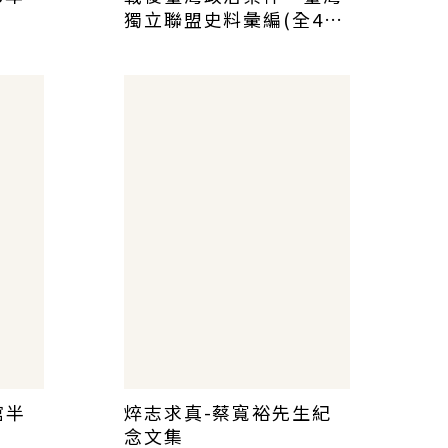
獨立聯盟史料彙編(全4
冊)
館半
焠志求真-蔡寬裕先生紀
念文集