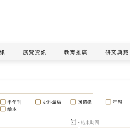
點
擊
送
出
訊
展覽資訊
教育推廣
研究典藏
搜
尋
景美紀念
當期展覽
當期活動
典藏文物查
歷年展覽
歷年活動
典藏檔案查
綠島紀念
線上展覽
臺灣國際人權電影
藏品授權
節
文物捐贈
室
人權藝術生活節
出版品
半年刊
史料彙編
回憶錄
年報
綠島人權藝術季
出版品購買
繪本
人權學習專區
研究報告書
人權教育繪本成果
~