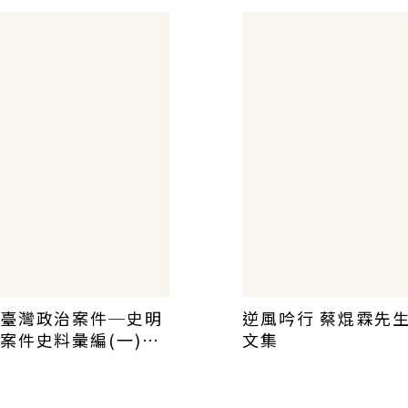
臺灣政治案件─史明
逆風吟行 蔡焜霖先
案件史料彙編(一)～
文集
）