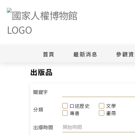
首頁
最新消息
參觀資
首頁
研究典藏
出版品
出版品
新聞專區
白色恐怖
園區
綜合公告
白色恐怖
當月活動訊息
園區
關鍵字
其他
安康接待
口述歷史
文學
分類
專書
畫冊
出版時間