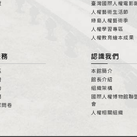
覽
臺灣國際人權電影
人權藝術生活節
綠島人權藝術季
人權學習專區
人權教育繪本成果
服務
認識我們
區
本館簡介
借
館長介紹
約
組織架構
們
國際人權博物館聯
會
眾問卷
人權相關組織