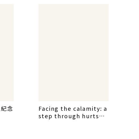
生紀念
Facing the calamity: a
step through hurts
and hardship and
look beyond for
generations to come