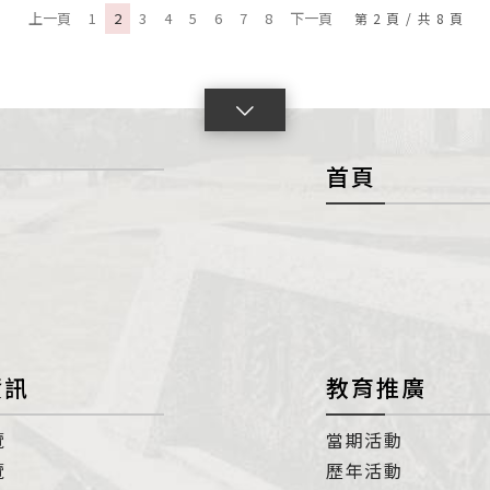
上一頁
1
2
3
4
5
6
7
8
下一頁
第
2
頁
/
共
8
頁
點
擊
首頁
展
開
con
資訊
教育推廣
覽
當期活動
覽
歷年活動