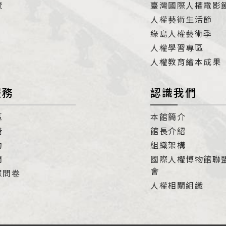
覽
臺灣國際人權電影
人權藝術生活節
綠島人權藝術季
人權學習專區
人權教育繪本成果
服務
認識我們
區
本館簡介
借
館長介紹
約
組織架構
們
國際人權博物館聯
會
眾問卷
人權相關組織