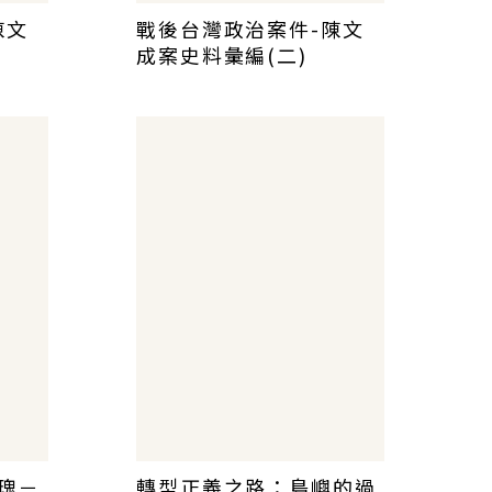
陳文
戰後台灣政治案件-陳文
成案史料彙編(二)
瑰－
轉型正義之路：島嶼的過