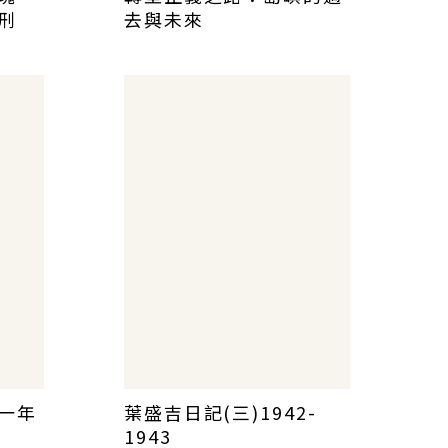
刑
去與未來
一年
葉盛吉日記(三)1942-
1943