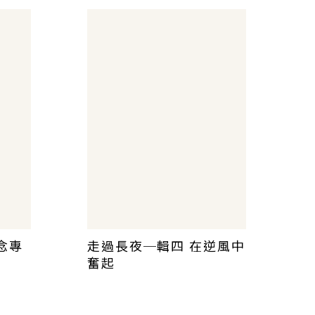
念專
走過長夜─輯四 在逆風中
奮起