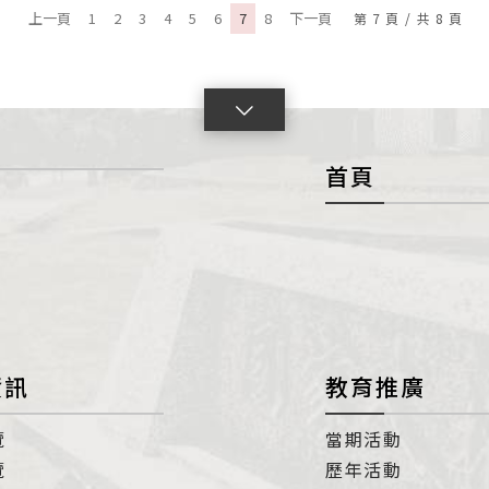
上一頁
1
2
3
4
5
6
7
8
下一頁
第
7
頁
/
共
8
頁
點
擊
首頁
展
開
con
資訊
教育推廣
覽
當期活動
覽
歷年活動