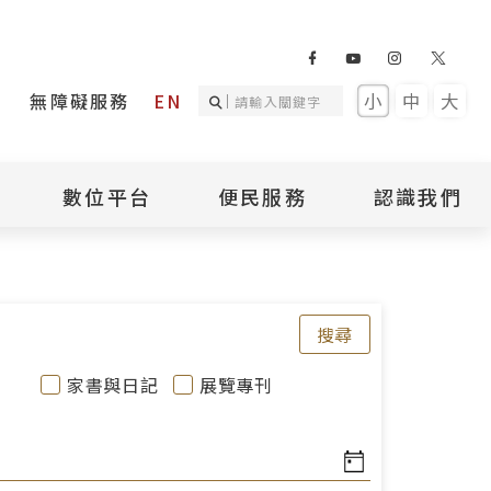
無障礙服務
EN
小
中
大
數位平台
便民服務
認識我們
詢
國家人權記憶庫
補助專區
本館簡介
詢
不義遺址資料庫
場地租借
館長介紹
臺灣轉型正義資料
導覽預約
組織架構
搜尋
庫
聯絡我們
國際人權博物館
臺灣人權故事教育
盟亞太分會
參訪民眾問卷
家書與日記
展覽專刊
館
人權相關組織
資訊
數位影音
白色恐怖文學目錄
資料庫