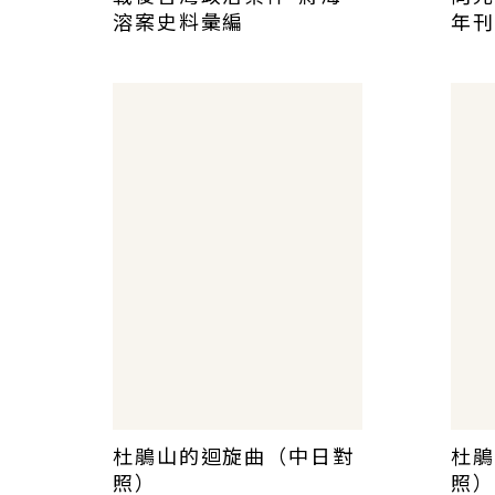
溶案史料彙編
年刊
杜鵑山的迴旋曲（中日對
杜鵑
照）
照）