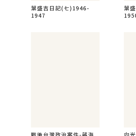
葉盛吉日記(七)1946-
葉盛
1947
195
戰後台灣政治案件-蔣海
向光