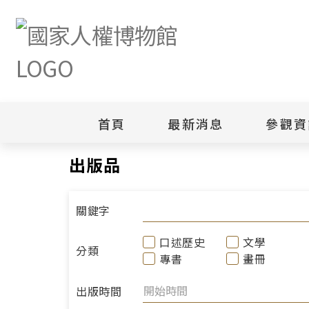
首頁
最新消息
參觀資
首頁
研究典藏
出版品
出版品
新聞專區
白色恐怖
園區
綜合公告
白色恐怖
當月活動訊息
園區
關鍵字
其他
安康接待
口述歷史
文學
分類
專書
畫冊
出版時間