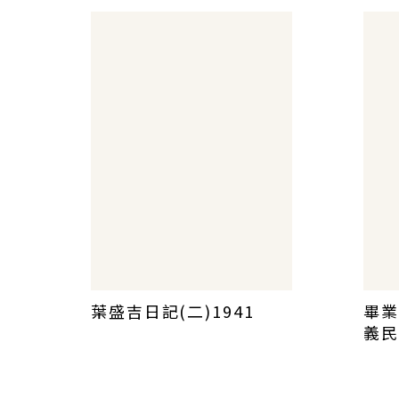
葉盛吉日記(二)1941
畢業
義民
刊(