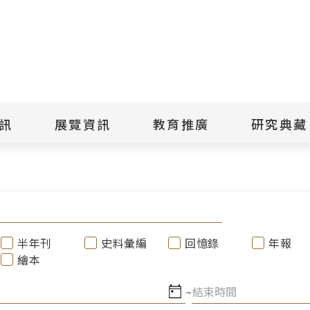
點
擊
送
出
訊
展覽資訊
教育推廣
研究典藏
搜
尋
景美紀念
當期展覽
當期活動
典藏文物查
歷年展覽
歷年活動
典藏檔案查
綠島紀念
線上展覽
臺灣國際人權電影
藏品授權
節
文物捐贈
室
人權藝術生活節
出版品
半年刊
史料彙編
回憶錄
年報
綠島人權藝術季
出版品購買
繪本
人權學習專區
研究報告書
人權教育繪本成果
~