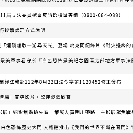
1屆立法委員選舉反賄選檢舉專線（0800-084-099）
朽後續處理方式說明
影展「煙硝離散—游尋天光」登場 烏克蘭紀錄片《戰火邊緣
張景美軍事看守所『白色恐怖景美紀念園區北部地方軍事法
經法務部112年8月22日法令字第1120452修正發布
體驗」宣導影片，歡迎踴躍欣賞
人權影展」觀影焦點搶先看 策展人黃明川帶路 主影展聚焦
問白色恐怖歷史大門 人權館推出《我們的世界不斷在開門》