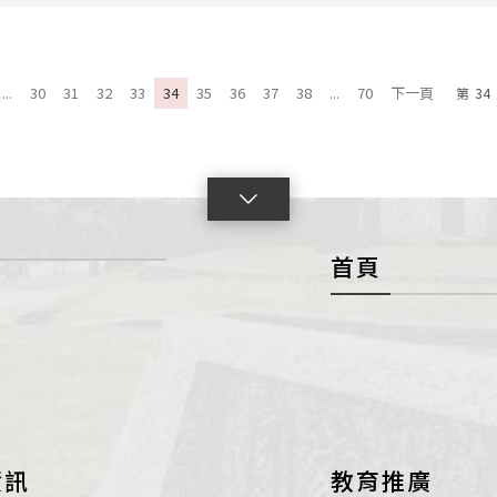
...
30
31
32
33
34
35
36
37
38
...
70
下一頁
第
34
點
擊
首頁
展
開
con
資訊
教育推廣