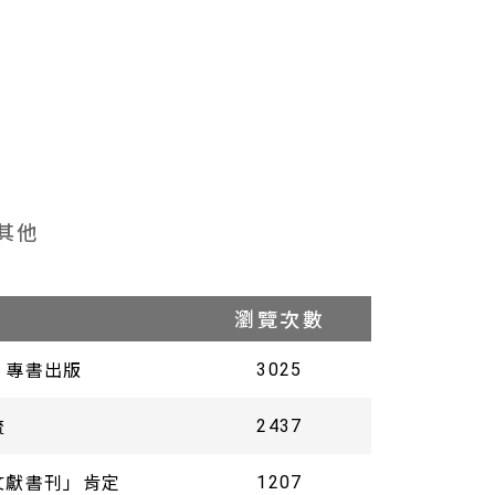
圖書室
其他
瀏覽次數
》專書出版
3025
流
2437
文獻書刊」肯定
1207