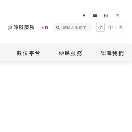
無障礙服務
EN
小
中
大
數位平台
便民服務
認識我們
詢
國家人權記憶庫
補助專區
本館簡介
詢
不義遺址資料庫
場地租借
館長介紹
臺灣轉型正義資料
導覽預約
組織架構
庫
聯絡我們
國際人權博物館
臺灣人權故事教育
盟亞太分會
參訪民眾問卷
館
人權相關組織
資訊
數位影音
白色恐怖文學目錄
資料庫