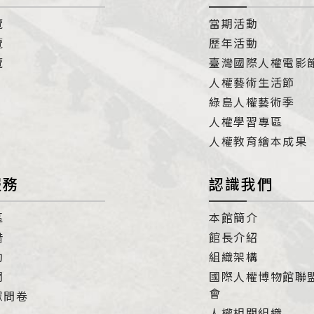
覽
當期活動
覽
歷年活動
覽
臺灣國際人權電影
人權藝術生活節
綠島人權藝術季
人權學習專區
人權教育繪本成果
服務
認識我們
區
本館簡介
借
館長介紹
約
組織架構
們
國際人權博物館聯
會
眾問卷
人權相關組織