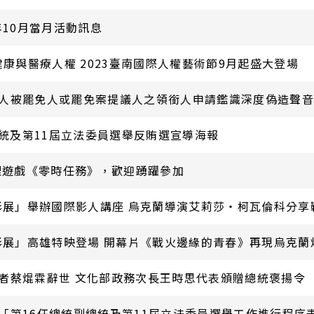
年10月當月活動訊息
聚焦健康與醫療人權 2023臺南國際人權藝術節9月起盛大登場
人被罷免人或罷免案提議人之領銜人申請鑑識深度偽造聲音
總統及第11屆立法委員選舉反賄選宣導海報
推理遊戲《零時任務》，歡迎踴躍參加
權影展」舉辦國際影人講座 烏克蘭導演艾莉莎‧柯瓦倫科分
權影展」高雄特映登場 開幕片《戰火邊緣的青春》再現烏克
者蔡焜霖辭世 文化部政務次長王時思代表頒贈總統褒揚令
「第16任總統副總統及第11屆立法委員選舉工作進行程序