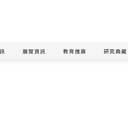
點
擊
送
出
訊
展覽資訊
教育推廣
研究典藏
搜
尋
景美紀念
當期展覽
當期活動
典藏文物查
歷年展覽
歷年活動
典藏檔案查
綠島紀念
線上展覽
臺灣國際人權電影
藏品授權
節
文物捐贈
室
人權藝術生活節
出版品
綠島人權藝術季
出版品購買
人權學習專區
研究報告書
人權教育繪本成果