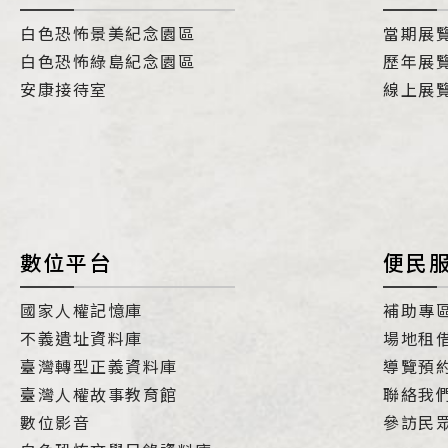
白色恐怖景美紀念園區
當期展
白色恐怖綠島紀念園區
歷年展
安康接待室
線上展
數位平台
便民
國家人權記憶庫
補助專
不義遺址資料庫
場地租
臺灣轉型正義資料庫
導覽預
臺灣人權故事教育館
聯絡我
數位影音
參訪民