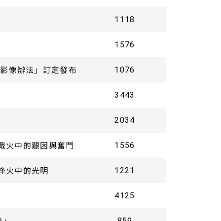
1118
1576
影像辦法」訂定發布
1076
3443
2034
享戰火中的艱困與奮鬥
1556
蘭烽火中的光明
1221
4125
表」
859