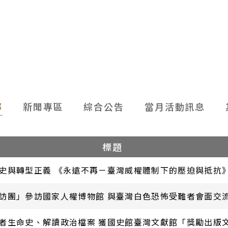
部
新聞專區
綜合公告
當月活動訊息
標題
史與轉型正義 《永遠不再－臺灣威權體制下的壓迫與抵抗
訪團」參訪國家人權博物館 與臺灣白色恐怖受難者會面交
者生命史、解讀政治檔案 獲國史館臺灣文獻館「獎勵出版