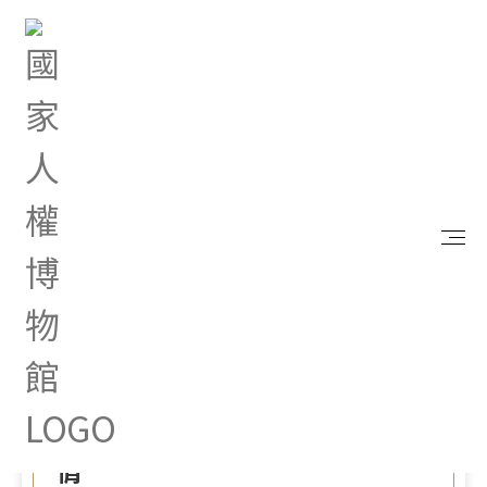
首頁
最新消息
「2023島嶼聲耕音樂工作坊」政治受難者前輩傳唱
生命之歌 思親歌謠滿載盈淚親情
Dec 10, 2023 |
新聞專區
「2023島嶼聲耕音樂工作
坊」政治受難者前輩傳唱生
命之歌 思親歌謠滿載盈淚親
情