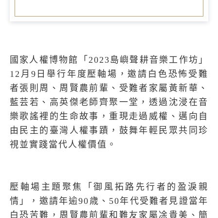
國家人權博物館「
2023
島嶼聲耕音樂工作坊」
12
月
9
日舉行年度壓軸場，邀請白色恐怖受難
者張則周、周賢農前輩、受難者家屬黃新華、
藍芸若、高英傑老師齊聚一堂，透過沈浸在音
樂歌謠裡的生命故事，重現走過威權、邁向自
由民主的臺灣人權事蹟，鼓舞年輕民眾共同珍
視並實踐當代人權價值。
壓軸場主題聚焦「御風拓路先行者的盈淚親
情」，邀請年逾
90
歳、
50
年代受難者見證當年
白恐苦難，周賢農前輩和難友家屬凃貴美、簡