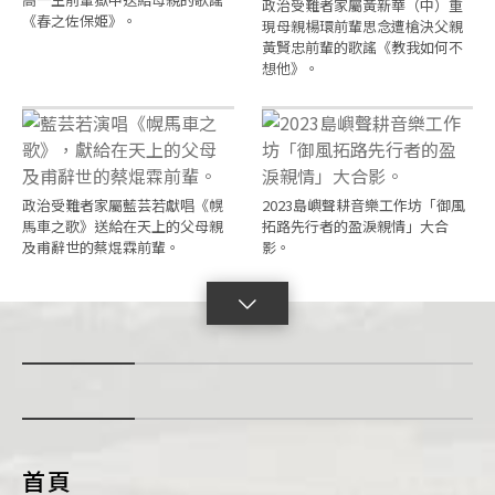
政治受難者家屬黃新華（中）重
《春之佐保姫》。
現母親楊環前輩思念遭槍決父親
黃賢忠前輩的歌謠《教我如何不
想他》。
政治受難者家屬藍芸若獻唱《幌
2023島嶼聲耕音樂工作坊「御風
馬車之歌》送給在天上的父母親
拓路先行者的盈淚親情」大合
及甫辭世的蔡焜霖前輩。
影。
點
擊
展
開
con
首頁