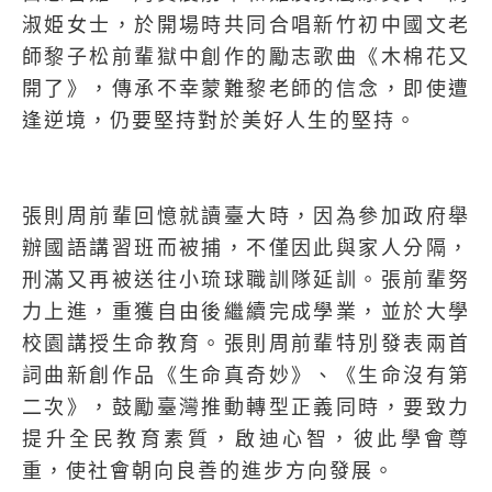
淑姫女士，於開場時共同合唱新竹初中國文老
師黎子松前輩獄中創作的勵志歌曲《木棉花又
開了》，傳承不幸蒙難黎老師的信念，即使遭
逢逆境，仍要堅持對於美好人生的堅持。
張則周前輩回憶就讀臺大時，因為參加政府舉
辦國語講習班而被捕，不僅因此與家人分隔，
刑滿又再被送往小琉球職訓隊延訓。張前輩努
力上進，重獲自由後繼續完成學業，並於大學
校園講授生命教育。張則周前輩特別發表兩首
詞曲新創作品《生命真奇妙》、《生命沒有第
二次》，鼓勵臺灣推動轉型正義同時，要致力
提升全民教育素質，啟迪心智，彼此學會尊
重，使社會朝向良善的進步方向發展。