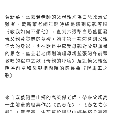
黃新華、藍芸若老師的父母親均為白恐政治受
難者，黃新華老師年輕時總是聽到母親哼唱
《教我如何不想他》，直到六張犁白恐墓園發
現父親黃賢忠的墓碑，她才第一次體會到父親
偉大的身影，也在歌聲中感受母親對父親無盡
的思念。藍芸若老師則演唱母親藍張阿冬前輩
教唱的獄中之歌《母親的呼喚》及追憶父親藍
明谷前輩和母親相戀時的懷舊曲《幌馬車之
歌》。
來自嘉義阿里山鄉的高英傑老師，帶來父親高
一生前輩的經典作品《長春花》、《春之佐保
姬》，當年高一生前輩於阿里山鄉長宿舍喜獲