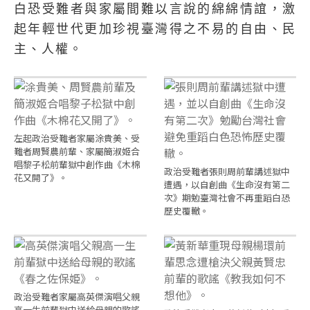
白恐受難者與家屬間難以言說的綿綿情誼，激
起年輕世代更加珍視臺灣得之不易的自由、民
主、人權。
左起政治受難者家屬涂貴美、受
難者周賢農前輩、家屬簡淑姬合
唱黎子松前輩獄中創作曲《木棉
政治受難者張則周前輩講述獄中
花又開了》。
遭遇，以自創曲《生命沒有第二
次》期勉臺灣社會不再重蹈白恐
歷史覆轍。
政治受難者家屬高英傑演唱父親
高一生前輩獄中送給母親的歌謠