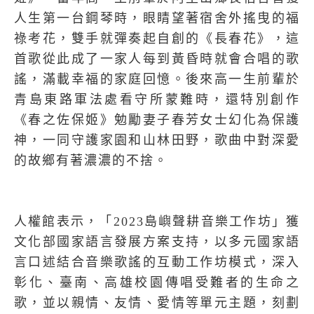
人生第一台鋼琴時，眼睛望著宿舍外搖曳的福
祿考花，雙手就彈奏起自創的《長春花》，這
首歌從此成了一家人每到黃昏時就會合唱的歌
謠，滿載幸福的家庭回憶。後來高一生前輩於
青島東路軍法處看守所蒙難時，還特別創作
《春之佐保姬》勉勵妻子春芳女士幻化為保護
神，一同守護家園和山林田野，歌曲中對深愛
的故鄉有著濃濃的不捨。
人權館表示，「
2023
島嶼聲耕音樂工作坊」獲
文化部國家語言發展方案支持，以多元國家語
言口述結合音樂歌謠的互動工作坊模式，深入
彰化、臺南、高雄校園傳唱受難者的生命之
歌，並以親情、友情、愛情等單元主題，刻劃