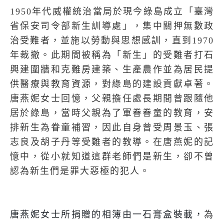
1950
年代威權統治當局於現今綠島成立「臺灣
省保安司令部新生訓導處」，集中關押無數政
治受難者，並施以勞動與思想感訓，直到
1970
年裁撤。此期間被稱為「新生」的受難者打石
興建圍牆和克難房建築、生產農作並為居民提
供醫療與教育資源，對綠島的建設貢獻卓著。
唐燕妮女士回憶，父親擔任處長期間曾跟隨他
居於綠島，當時父親為了軍眷眷童的教育，安
排新生為眷童補習，因此自身曾受周景玉、張
志良及胡子丹等受難者的教導。在唐燕妮的記
憶中，從小就知道這群老師們是新生，卻不曾
認為新生們是罪大惡極的犯人。
唐燕妮女士所捐贈的相簿由一石膏盒裝載，
為