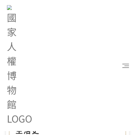
首頁
最新消息
綠島新生訓導處唐湯銘處長老相簿捐贈人權館 從
不同視角一窺綠島受難者的獄中生活史
Dec 11, 2023 |
新聞專區
綠島新生訓導處唐湯銘處長
老相簿捐贈人權館 從不同
視角一窺綠島受難者的獄中
生活史