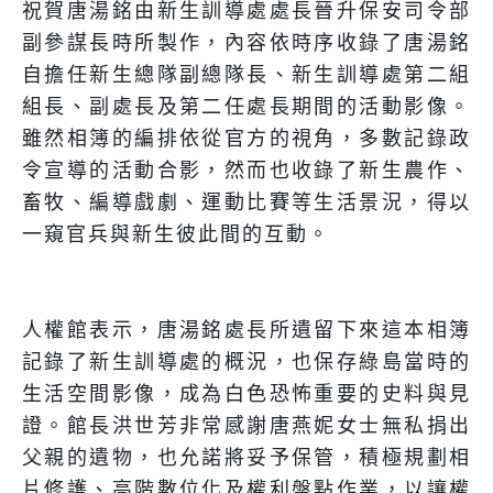
祝賀唐湯銘由新生訓導處處長晉升保安司令部
副參謀長時所製作，內容依時序收錄了唐湯銘
自擔任新生總隊副總隊長、新生訓導處第二組
組長、副處長及第二任處長期間的活動影像。
雖然相簿的編排依從官方的視角，多數記錄政
令宣導的活動合影，然而也收錄了新生農作、
畜牧、編導戲劇、運動比賽等生活景況，得以
一窺官兵與新生彼此間的互動。
人權館表示，唐湯銘處長所遺留下來這本相簿
記錄了新生訓導處的概況，也保存綠島當時的
生活空間影像，成為白色恐怖重要的史料與見
證。館長洪世芳非常感謝唐燕妮女士無私捐出
父親的遺物，也允諾將妥予保管，積極規劃相
片修護、高階數位化及權利盤點作業，以讓權