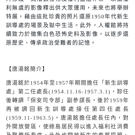
利無虞的影像釋出供大眾運用，未來也將舉辦
特展，藉由這批珍貴的照片還原
1950
年代新生
訓導處的場景及獄中生活。此外，人權館將持
續致力於徵集白色恐怖史料及影像，以逐步還
原歷史、傳承政治受難者的記憶。
【
唐湯銘簡介
】
唐湯銘於
1954
年至
1957
年期間擔任「新生訓導
處」第二任處長
(1954.11.16-1957.3.1)
，卸任
後轉調「保安司令部」副參謀長，後於
1959
年
再被調回新生訓導處接任第四任處長
(1959.11-1963.5)
。唐湯銘擔任處長任內，對
外開放營區，使綠島居民得以進入福利社消費