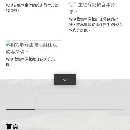
相簿記錄新生們的感訓教材及課
程情形。
相簿收錄唐湯銘歷任職務的記
錄，圖為唐湯銘擔任新生總隊總
教官等影像。
相簿收錄唐湯銘離任致詞等文
稿。
點
擊
展
開
con
首頁