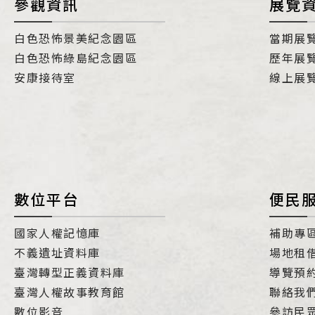
參觀資訊
展覽
白色恐怖景美紀念園區
當期展
白色恐怖綠島紀念園區
歷年展
安康接待室
線上展
數位平台
便民
國家人權記憶庫
補助專
不義遺址資料庫
場地租
臺灣轉型正義資料庫
導覽預
臺灣人權故事教育館
聯絡我
數位影音
參訪民