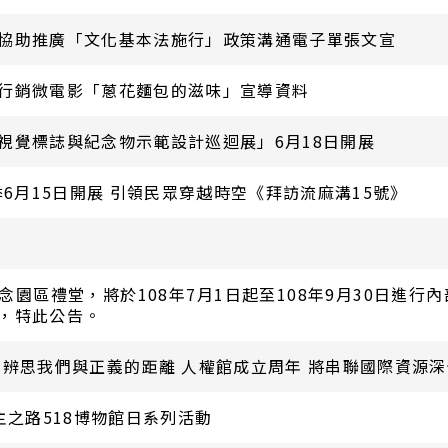
協助推廣「文化基本法施行」政策溝通電子單張文宣
行銷微電影「蔥花麵包的滋味」宣導資料
視覺標誌與紀念物示範設計巡迴展」6月18日開展
季6月15日開展 引領民眾穿越時空《拜訪流麻溝15號》
園區禮堂，將於108年7月1日起至108年9月30日進行
，特此公告。
 辨思我們與正義的距離 人權館成立周年 將串聯國際資源
主之路518博物館日系列活動