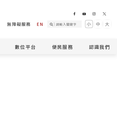
無障礙服務
EN
小
中
大
數位平台
便民服務
認識我們
詢
國家人權記憶庫
補助專區
本館簡介
詢
不義遺址資料庫
場地租借
館長介紹
臺灣轉型正義資料
導覽預約
組織架構
庫
聯絡我們
國際人權博物館
臺灣人權故事教育
盟亞太分會
參訪民眾問卷
館
人權相關組織
資訊
數位影音
白色恐怖文學目錄
資料庫