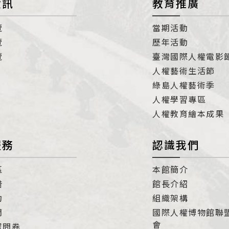
資訊
教育推廣
覽
當期活動
覽
歷年活動
覽
臺灣國際人權電影
人權藝術生活節
綠島人權藝術季
人權學習專區
人權教育繪本成果
服務
認識我們
區
本館簡介
借
館長介紹
約
組織架構
們
國際人權博物館聯
會
眾問卷