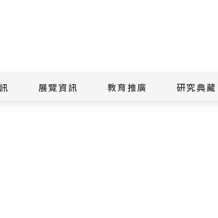
點
擊
送
出
訊
展覽資訊
教育推廣
研究典藏
搜
尋
景美紀念
當期展覽
當期活動
典藏文物查
歷年展覽
歷年活動
典藏檔案查
綠島紀念
線上展覽
臺灣國際人權電影
藏品授權
節
文物捐贈
室
人權藝術生活節
出版品
綠島人權藝術季
出版品購買
人權學習專區
研究報告書
人權教育繪本成果