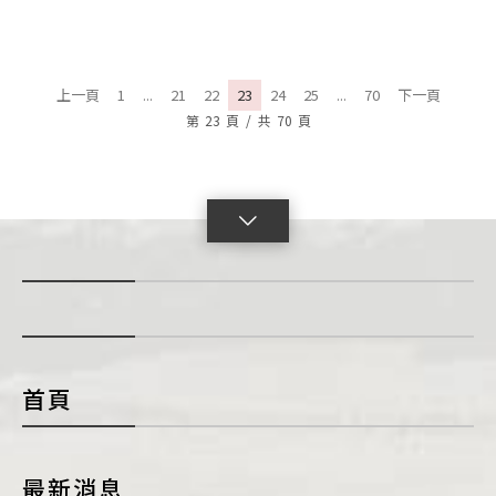
上一頁
1
...
21
22
23
24
25
...
70
下一頁
第
23
頁
/
共
70
頁
點
擊
展
開
con
首頁
最新消息