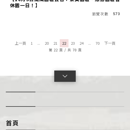
休園一日！】
573
上一頁
1
...
20
21
22
23
24
...
70
下一頁
第
22
頁
/
共
70
頁
點
擊
展
開
con
首頁