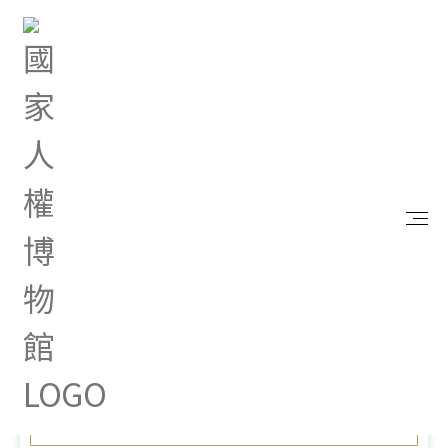
首頁
便民服務
補助專區
112年度「國家人權博物館人權教育推廣活動補助」
民間團體及個人效益評估
Feb 21, 2024 |
管考及效益評估
112年度「國家人權博物館人
權教育推廣活動補助」民間
團體及個人效益評估