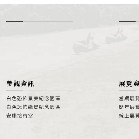
-
i
參觀資訊
展覽
白色恐怖景美紀念園區
當期展
白色恐怖綠島紀念園區
歷年展
安康接待室
線上展