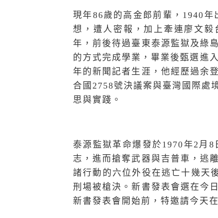
現年86歲的高金郎前輩，194
想，遭人密報，加上牽連廖文毅台
年，前後待過臺東泰源監獄及綠
的方式完成學業，畢業後甄選進入
年的新聞記者生涯，他經歷過余
合國2758號決議案與臺灣國際
思與實踐。
泰源監獄革命爆發於1970年2
志，進而搶奪武器與吉普車，逃
諸行動的六位外役在逃亡十幾天後
刑場被槍決。新書發表會選在今
新書發表會開始前，特邀請今天