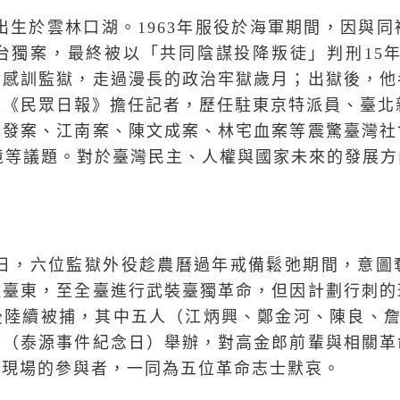
0年出生於雲林口湖。1963年服役於海軍期間，因與
獨案，最終被以「共同陰謀投降叛徒」判刑15年，
島感訓監獄，走過漫長的政治牢獄歲月；出獄後，他
《民眾日報》擔任記者，歷任駐東京特派員、臺北
登發案、江南案、陳文成案、林宅血案等震驚臺灣社
處境等議題。對於臺灣民主、人權與國家未來的發展
月8日，六位監獄外役趁農曆過年戒備鬆弛期間，意
離臺東，至全臺進行武裝臺獨革命，但因計劃行刺的
陸續被捕，其中五人（江炳興、鄭金河、陳良、詹
日（泰源事件紀念日）舉辦，對高金郎前輩與相關革
在現場的參與者，一同為五位革命志士默哀。