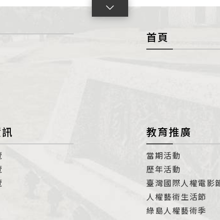
點
擊
首頁
展
開
con
資訊
教育推廣
覽
當期活動
覽
歷年活動
覽
臺灣國際人權電影
人權藝術生活節
綠島人權藝術季