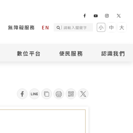
無障礙服務
EN
小
中
大
數位平台
便民服務
認識我們
詢
國家人權記憶庫
補助專區
本館簡介
詢
不義遺址資料庫
場地租借
館長介紹
臺灣轉型正義資料
導覽預約
組織架構
庫
qrcode
聯絡我們
國際人權博物館
臺灣人權故事教育
盟亞太分會
參訪民眾問卷
館
人權相關組織
資訊
數位影音
白色恐怖文學目錄
資料庫