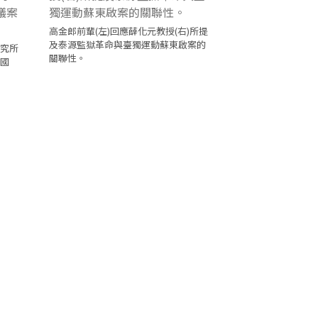
高金郎前輩(左)回應薛化元教授(右)所提
及泰源監獄革命與臺獨運動蘇東啟案的
研究所
關聯性。
合國