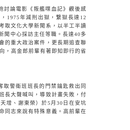
同袍討論電影《叛艦喋血記》觀後感
1975年減刑出獄，繫獄長達12
考取文化大學新聞系，以半工半讀
新聞中心採訪主任等職。長達40多
會的重大政治案件，更長期追查聯
方向，高金郎前輩有著即知即行的省
圖奪取警衛班班長的門禁鑰匙救出同
班長大聲喊叫，導致計畫失敗，付
天增、謝東榮）於5月30日在安坑
命同志來說有特殊意義。高前輩在