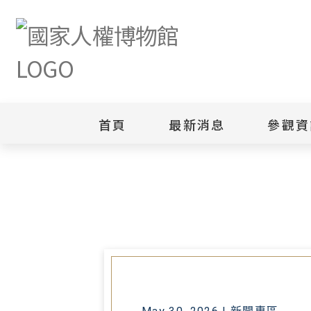
首頁
最新消息
參觀資
首頁
最新消息
見證白色恐怖與臺灣民主轉型 高
新聞專區
白色恐怖
園區
綜合公告
白色恐怖
當月活動訊息
園區
其他
安康接待