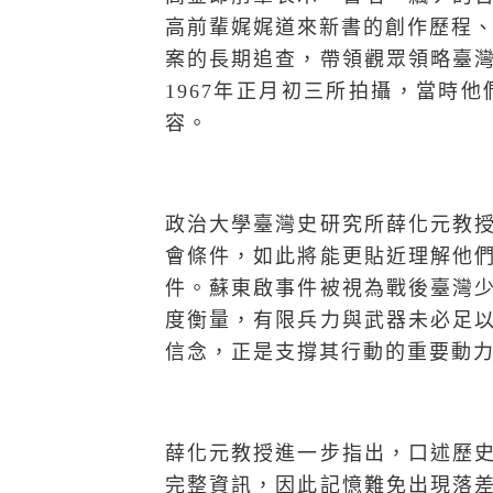
高前輩娓娓道來新書的創作歷程、
案的長期追查，帶領觀眾領略臺
1967年正月初三所拍攝，當時
容。
政治大學臺灣史研究所薛化元教
會條件，如此將能更貼近理解他
件。蘇東啟事件被視為戰後臺灣
度衡量，有限兵力與武器未必足
信念，正是支撐其行動的重要動
薛化元教授進一步指出，口述歷
完整資訊，因此記憶難免出現落