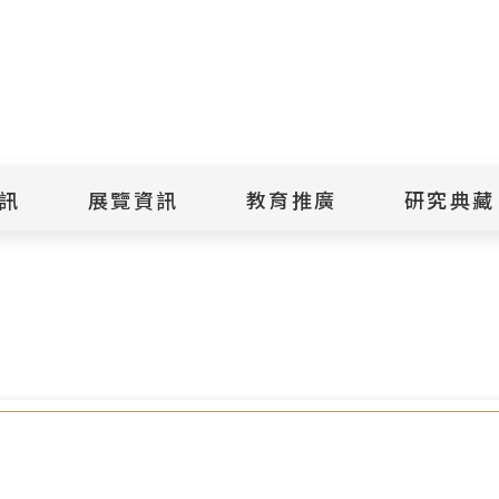
點
擊
送
出
訊
展覽資訊
教育推廣
研究典藏
搜
金郎前輩出版最新回憶錄
尋
景美紀念
當期展覽
當期活動
典藏文物查
歷年展覽
歷年活動
典藏檔案查
綠島紀念
線上展覽
臺灣國際人權電影
藏品授權
節
文物捐贈
室
人權藝術生活節
出版品
綠島人權藝術季
出版品購買
人權學習專區
研究報告書
人權教育繪本成果